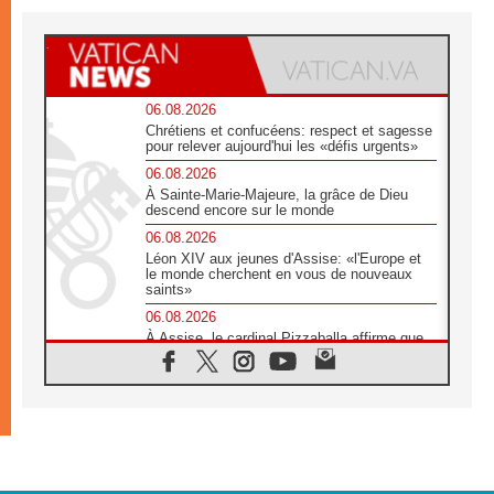
06.08.2026
Chrétiens et confucéens: respect et sagesse
pour relever aujourd'hui les «défis urgents»
06.08.2026
À Sainte-Marie-Majeure, la grâce de Dieu
descend encore sur le monde
06.08.2026
Léon XIV aux jeunes d'Assise: «l'Europe et
le monde cherchent en vous de nouveaux
saints»
06.08.2026
À Assise, le cardinal Pizzaballa affirme que
«les chrétiens veulent la paix»
06.08.2026
Au Mexique, le cardinal Parolin invite à être
aux côtés des marginalisées
06.08.2026
À Assise, le Pape invite les jeunes à
«construire la civilisation de l'amour»