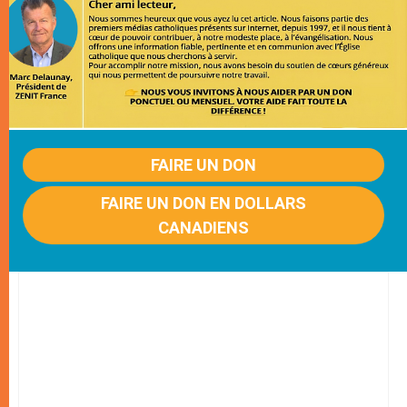
FAIRE UN DON
FAIRE UN DON EN DOLLARS
CANADIENS