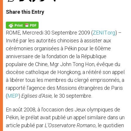
h
e
a
w
h
a
s
c
i
a
t
s
e
t
r
Share this Entry
s
e
b
t
e
A
n
o
e
p
g
o
r
p
e
k
ROME, Mercredi 30 Septembre 2009 (
ZENIT.org
) –
r
Invité par les autorités chinoises à assister aux
cérémonies organisées à Pékin pour le 60ème
anniversaire de la fondation de la République
populaire de Chine, Mgr John Tong Hon, évêque du
diocèse catholique de Hongkong, a réitéré son appel
à libérer tous les membres du clergé emprisonnés, a
rapporté l’agence des Missions étrangères de Paris
(
MEP
)
Eglises d’Asie,
le 30 septembre.
En août 2008, à l’occasion des Jeux olympiques de
Pékin, le prélat avait publié un appel similaire dans un
article publié par
L’Osservatore Romano
, le quotidien