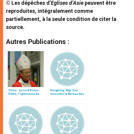
© Les dépêches d’
Eglises d’Asie
peuvent être
reproduites, intégralement comme
partiellement, à la seule condition de citer la
source.
Autres Publications :
Chine : accord Rome-
Hongkong: Mgr Zen
Pékin, l'optimisme du
rencontre le Bureau des
card. John Tong Hon
Affaires religieuses