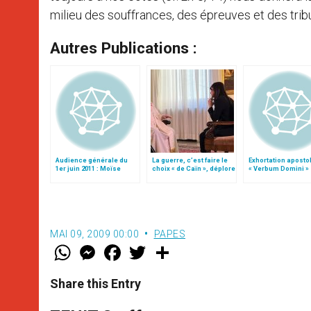
milieu des souffrances, des épreuves et des tribu
Autres Publications :
Audience générale du
La guerre, c’est faire le
Exhortation aposto
1er juin 2011 : Moïse
choix « de Caïn », déplore
« Verbum Domini »
le pape François
MAI 09, 2009 00:00
PAPES
W
M
F
T
S
h
e
a
w
h
a
s
c
i
a
t
s
e
t
r
Share this Entry
s
e
b
t
e
A
n
o
e