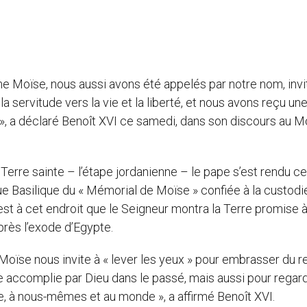
e Moïse, nous aussi avons été appelés par notre nom, invi
 servitude vers la vie et la liberté, et nous avons reçu un
, a déclaré Benoît XVI ce samedi, dans son discours au M
erre sainte – l’étape jordanienne – le pape s’est rendu ce
e Basilique du « Mémorial de Moïse » confiée à la custodi
c’est à cet endroit que le Seigneur montra la Terre promise 
près l’exode d’Egypte.
Moïse nous invite à « lever les yeux » pour embrasser du r
 accomplie par Dieu dans le passé, mais aussi pour regar
fre, à nous-mêmes et au monde », a affirmé Benoît XVI.