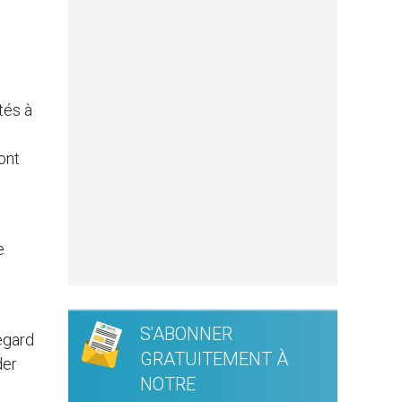
tés à
e
ont
e
à
S'ABONNER
egard
GRATUITEMENT À
der
NOTRE