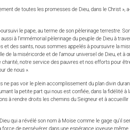
ement de toutes les promesses de Dieu, dans le Christ », a-t
oursuivi le pape, au terme de son pèlerinage terrestre. So
aussi à l’immémorial pèlerinage du peuple de Dieu à trave
res et des saints, nous sommes appelés à poursuivre la mis
e de la miséricorde et de l’amour universel de Dieu, et à 
charité, notre service des pauvres et nos efforts pour êtr
our de nous ».
ne pas voir le plein accomplissement du plan divin duran
ant la petite part qui nous est confiée, dans la fidélité à l
ns à rendre droits les chemins du Seigneur et à accueillir
e Dieu qui a révélé son nom à Moïse comme le gage qu’il ser
la force de persévérer dans une espérance joyeuse même