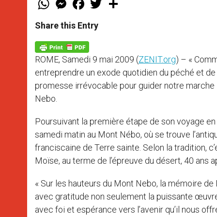
h
e
a
w
h
a
s
c
i
a
t
s
e
t
r
Share this Entry
s
e
b
t
e
A
n
o
e
p
g
o
r
p
e
k
ROME, Samedi 9 mai 2009 (
ZENIT.org
) – « Comm
r
entreprendre un exode quotidien du péché et de la
promesse irrévocable pour guider notre marche »
Nebo.
Poursuivant la première étape de son voyage en T
samedi matin au Mont Nébo, où se trouve l’antiqu
franciscaine de Terre sainte. Selon la tradition, 
Moïse, au terme de l’épreuve du désert, 40 ans a
« Sur les hauteurs du Mont Nebo, la mémoire de 
avec gratitude non seulement la puissante œuvre
avec foi et espérance vers l’avenir qu’il nous of