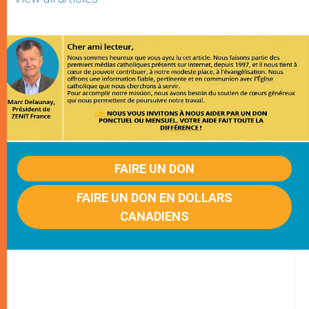
FAIRE UN DON
FAIRE UN DON EN DOLLARS
CANADIENS