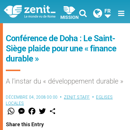
FR
MISSION
Conférence de Doha : Le Saint-
Siège plaide pour une « finance
durable »
A l’instar du « développement durable »
DÉCEMBRE 04, 2008 00:00
ZENIT STAFF
EGLISES
LOCALES
W
M
F
T
S
h
e
a
w
h
a
s
c
i
a
t
s
e
t
r
Share this Entry
s
e
b
t
e