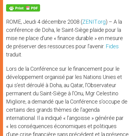
A
n
o
e
p
g
o
r
p
e
k
r
ROME, Jeudi 4 décembre 2008 (
ZENIT.org
) – A la
conférence de Doha, le Saint-Siège plaide pour la
mise ne place d’une « finance durable » en mesure
de préserver des ressources pour l’avenir.
Fides
traduit.
Lors de la Conférence sur le financement pour le
développement organisé par les Nations Unies et
qui s’est déroulé à Doha, au Qatar, l’Observateur
permanent du Saint-Siège à l’Onu, Mgr Celestino
Migliore, a demandé que la Conférence s’occupe de
certains des grands thèmes de l’agenda
international. Il a indiqué « l’angoisse » générée par
« les conséquences économiques et politiques
d’une crise financière sans précédent et la présence