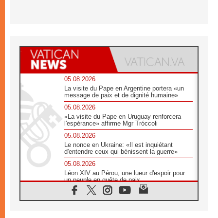
05.08.2026
La visite du Pape en Argentine portera «un
message de paix et de dignité humaine»
05.08.2026
«La visite du Pape en Uruguay renforcera
l'espérance» affirme Mgr Tróccoli
05.08.2026
Le nonce en Ukraine: «Il est inquiétant
d'entendre ceux qui bénissent la guerre»
05.08.2026
Léon XIV au Pérou, une lueur d'espoir pour
un peuple en quête de paix
05.08.2026
SCEAM: L'Église en Afrique vers
l'Assemblée ecclésiale de 2028 depuis
Addis-Abeba