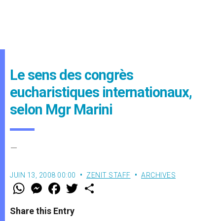
Le sens des congrès
eucharistiques internationaux,
selon Mgr Marini
–
JUIN 13, 2008 00:00
ZENIT STAFF
ARCHIVES
W
M
F
T
S
h
e
a
w
h
a
s
c
i
a
t
s
e
t
r
Share this Entry
s
e
b
t
e