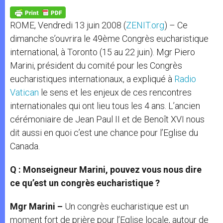
A
n
o
e
p
g
o
r
p
e
k
ROME, Vendredi 13 juin 2008 (
ZENIT.org
) – Ce
r
dimanche s’ouvrira le 49ème Congrès eucharistique
international, à Toronto (15 au 22 juin). Mgr Piero
Marini, président du comité pour les Congrès
eucharistiques internationaux, a expliqué à
Radio
Vatican
le sens et les enjeux de ces rencontres
internationales qui ont lieu tous les 4 ans. L’ancien
cérémoniaire de Jean Paul II et de Benoît XVI nous
dit aussi en quoi c’est une chance pour l’Eglise du
Canada.
Q : Monseigneur Marini, pouvez vous nous dire
ce qu’est un congrès eucharistique ?
Mgr Marini –
Un congrès eucharistique est un
moment fort de prière pour l’Eglise locale, autour de