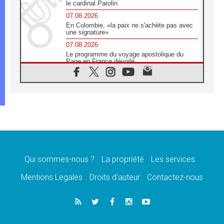
le cardinal Parolin
07.08.2026
En Colombie, «la paix ne s'achète pas avec
une signature»
07.08.2026
Le programme du voyage apostolique du
Pape en France dévoilé
07.08.2026
1ère Conférence continentale sur l'éducation
catholique en Afrique
07.08.2026
Un logo symbolique pour la venue du Pape
en France
07.08.2026
Cardinal Rossi: «La venue du Pape Léon en
Argentine est un hommage à François»
Qui sommes-nous ?
La propriété
Les services
07.08.2026
Hiroshima et Nagasaki, 81 ans après,
Mentions Legales
Droits d’auteur
Contactez-nous
lancement des «dix jours de prière pour la
paix»
06.08.2026
Préparatifs des JMJ 2027 à Séoul: «c'est
passionnant et l'impatience est immense!»