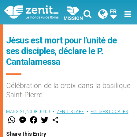
FR
MISSION
Jésus est mort pour l’unité de
ses disciples, déclare le P.
Cantalamessa
Célébration de la croix dans la basilique
Saint-Pierre
MARS 21, 2008 00:00
ZENIT STAFF
EGLISES LOCALES
W
M
F
T
S
h
e
a
w
h
a
s
c
i
a
t
s
e
t
r
Share this Entry
s
e
b
t
e