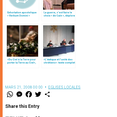
Exhortation apostolique
La guerre, c’est faire le
« Verbum Domini »
choix « de Caïn », déplore
le pape François
«Du Ciel à la Terre pour
«L’évêque et l’unité des
porter la Terre au Ciel»,
chrétiens»: texte complet
par Mgr Francesco Follo
du C.P. pour la promotion
de l’unité
MARS 21, 2008 00:00
EGLISES LOCALES
W
M
F
T
S
h
e
a
w
h
a
s
c
i
a
t
s
e
t
r
Share this Entry
s
e
b
t
e
A
n
o
e