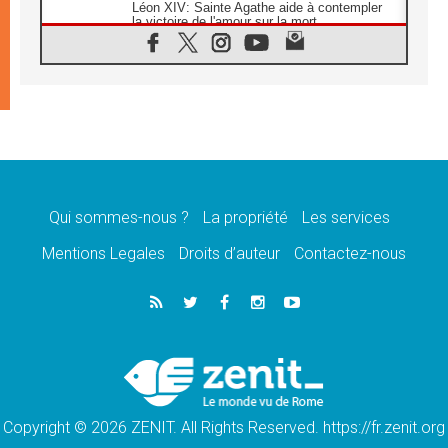
Léon XIV: Sainte Agathe aide à contempler
la victoire de l'amour sur la mort
08.08.2026
«Relancer l'empathie», le projet Triennal d'art
des Universités catholiques
08.08.2026
Signis 2026, donner la parole aux religieuses
catholiques
08.08.2026
Au Bangladesh, l'Église accompagne les
Dalits sur le chemin de la dignité
Qui sommes-nous ?
La propriété
Les services
07.08.2026
Philippines: le vicariat apostolique de
Mentions Legales
Droits d’auteur
Contactez-nous
Calapan devient un diocèse
07.08.2026
Congo-Brazzaville: le 15 août, entre solennité
de l'Assomption et mémoire nationale
07.08.2026
«La paix commence par l'empathie» estime
le cardinal Parolin
Copyright © 2026 ZENIT. All Rights Reserved. https://fr.zenit.org