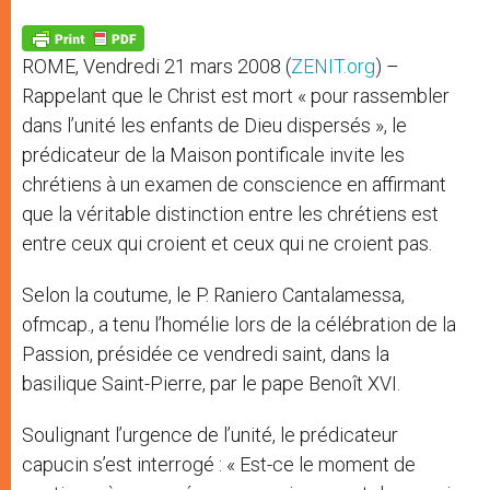
A
n
o
e
p
g
o
r
p
e
k
ROME, Vendredi 21 mars 2008 (
ZENIT.org
) –
r
Rappelant que le Christ est mort « pour rassembler
dans l’unité les enfants de Dieu dispersés », le
prédicateur de la Maison pontificale invite les
chrétiens à un examen de conscience en affirmant
que la véritable distinction entre les chrétiens est
entre ceux qui croient et ceux qui ne croient pas.
Selon la coutume, le P. Raniero Cantalamessa,
ofmcap., a tenu l’homélie lors de la célébration de la
Passion, présidée ce vendredi saint, dans la
basilique Saint-Pierre, par le pape Benoît XVI.
Soulignant l’urgence de l’unité, le prédicateur
capucin s’est interrogé : « Est-ce le moment de