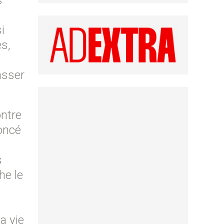
s
i
s,
asser
ontre
noncé
s
he le
a vie