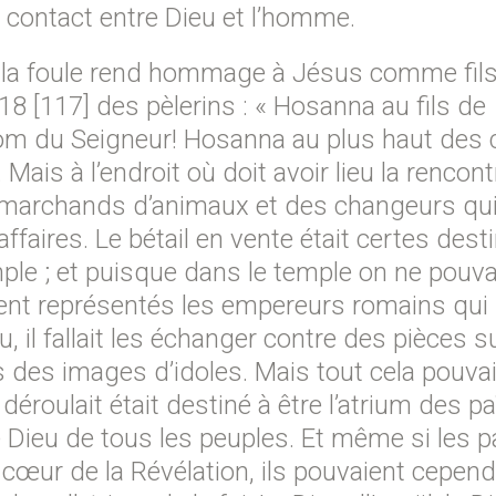
u contact entre Dieu et l’homme.
 la foule rend hommage à Jésus comme fil
8 [117] des pèlerins : « Hosanna au fils de
 nom du Seigneur! Hosanna au plus haut des 
. Mais à l’endroit où doit avoir lieu la rencont
s marchands d’animaux et des changeurs qu
affaires. Le bétail en vente était certes dest
ple ; et puisque dans le temple on ne pouva
taient représentés les empereurs romains qui
u, il fallait les échanger contre des pièces s
s des images d’idoles. Mais tout cela pouvai
 déroulait était destiné à être l’atrium des p
que Dieu de tous les peuples. Et même si les 
u cœur de la Révélation, ils pouvaient cepen