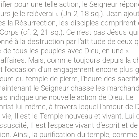
fier pour une telle action, le Seigneur répond
rs je le relèverai » (Jn 2, 18 sq.). Jean ajou
s la Résurrection, les disciples comprirent
orps (cf. 2, 21 sq.). Ce n’est pas Jésus qui
onné à la destruction par l’attitude de ceux q
e de tous les peuples avec Dieu, en une «
s affaires. Mais, comme toujours depuis la c
 l’occasion d’un engagement encore plus 
eure du temple de pierre, l’heure des sacrif
e maintenant le Seigneur chasse les marchan
 indique une nouvelle action de Dieu. Le
ist lui-même, à travers lequel l’amour de 
e, Il est le Temple nouveau et vivant. Lui 
suscité, Il est l’espace vivant d’esprit et de 
tion. Ainsi, la purification du temple, comme