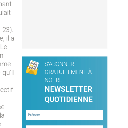
nant
lait
 23).
, il a
 Le
un
omme
S'ABONNER
 qu’Il
GRATUITEMENT À
NOTRE
NEWSLETTER
ectif
QUOTIDIENNE
se
la
e