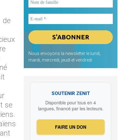
s de
cieux
re
Nous envoyons la newsletter le lundi,
i
mardi, mercredi, jeudi et vendredi
iné
it
SOUTENIR ZENIT
ur
Disponible pour tous en 4
t se
langues, financé par les lecteurs.
aïens.
païens
FAIRE UN DON
dant