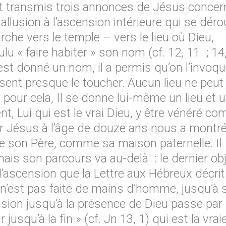
nt transmis trois annonces de Jésus concer
lusion à l’ascension intérieure qui se dérou
che vers le temple – vers le lieu où Dieu,
 « faire habiter » son nom (cf. 12, 11 ; 14,
s’est donné un nom, il a permis qu’on l’invoque
t presque le toucher. Aucun lieu ne peut
 pour cela, Il se donne lui-même un lieu et 
t, Lui qui est le vrai Dieu, y être vénéré c
sur Jésus à l’âge de douze ans nous a montré
 son Père, comme sa maison paternelle. Il
is son parcours va au-delà : le dernier obj
l’ascension que la Lettre aux Hébreux décrit
 n’est pas faite de mains d’homme, jusqu’à 
sion jusqu’à la présence de Dieu passe par 
jusqu’à la fin » (cf. Jn 13, 1) qui est la vrai