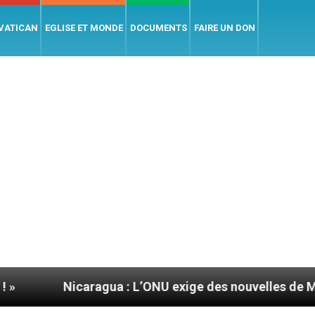
 VATICAN
EGLISE ET MONDE
DOCUMENTS
FAIRE UN DON
icaragua : L’ONU exige des nouvelles de Mgr Mata