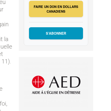
ieu
FAIRE UN DON EN DOLLARS
ur
CANADIENS
gain
S’ABONNER
t la
quelle
et
 11).
le
oi,