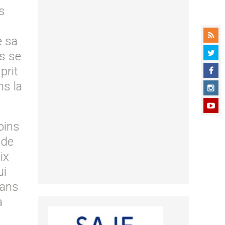
s
e sa
es se
prit
ns la
oins
 de
ix
ui
Dans
a