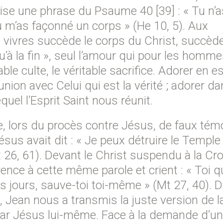
ise une phrase du Psaume 40 [39] : « Tu n’a
 tu m’as façonné un corps » (He 10, 5). Aux
e vivres succède le corps du Christ, succèd
u’à la fin », seul l’amour qui pour les homm
ble culte, le véritable sacrifice. Adorer en es
nion avec Celui qui est la vérité ; adorer da
el l’Esprit Saint nous réunit.
, lors du procès contre Jésus, de faux tém
sus avait dit : « Je peux détruire le Temple
(Mt 26, 61). Devant le Christ suspendu à la Cro
ence à cette même parole et crient : « Toi q
ois jours, sauve-toi toi-même » (Mt 27, 40). 
e, Jean nous a transmis la juste version de l
e par Jésus lui-même. Face à la demande d’un