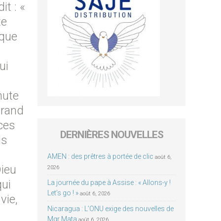
it : «
te
 que
ui
hute
grand
ices
DERNIÈRES NOUVELLES
ds
AMEN : des prêtres à portée de clic
août 6,
Dieu
2026
qui
La journée du pape à Assise : « Allons-y !
Let’s go ! »
août 6, 2026
vie,
Nicaragua : L’ONU exige des nouvelles de
Mgr Mata
août 6, 2026