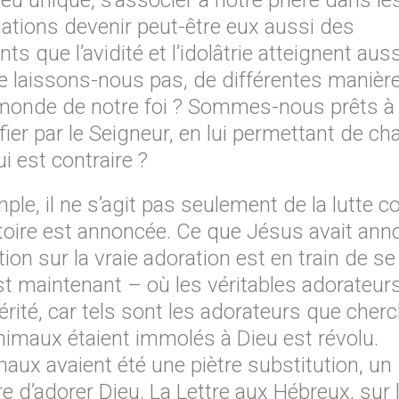
Dieu unique, s’associer à notre prière dans le
ogations devenir peut-être eux aussi des
que l’avidité et l’idolâtrie atteignent auss
e laissons-nous pas, de différentes manière
le monde de notre foi ? Sommes-nous prêts à
ier par le Seigneur, en lui permettant de ch
ui est contraire ?
ple, il ne s’agit pas seulement de la lutte c
stoire est annoncée. Ce que Jésus avait an
on sur la vraie adoration est en train de se
’est maintenant – où les véritables adorateur
vérité, car tels sont les adorateurs que cherc
nimaux étaient immolés à Dieu est révolu.
maux avaient été une piètre substitution, un
e d’adorer Dieu. La Lettre aux Hébreux, sur l