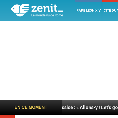
PAPE LÉON XIV
CITÉ DU
rnée du pape à Assise : « Allons-y ! Let’s go ! »
N
EN CE MOMENT