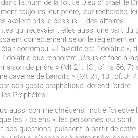
dans l’atrium de la foi. Le Dieu d’Israël, le D
ent toujours leur prière, leur recherche, le
res avaient pris le dessus – des affaires
ntes qui recevaient elles aussi une part du 
saient correctement selon le règlement en
it corrompu. « L’avidité est l’idolâtrie », di
t l’idolâtrie que rencontre Jésus et face à la
 maison de prière » (Mt 21, 13 ; cf. Is 56, 7) 
e caverne de bandits » (Mt 21, 13 ; cf. Jr 7,
 par son geste prophétique, défend l’ordre
t les Prophètes.
nous aussi comme chrétiens : notre foi est-el
ue les « païens », les personnes qui sont
 des questions, puissent, à partir de cette f