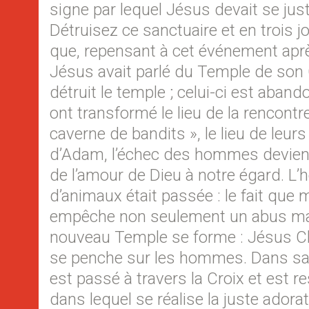
signe par lequel Jésus devait se justi
Détruisez ce sanctuaire et en trois jou
que, repensant à cet événement aprè
Jésus avait parlé du Temple de son C
détruit le temple ; celui-ci est aband
ont transformé le lieu de la rencontr
caverne de bandits », le lieu de leur
d’Adam, l’échec des hommes devient
de l’amour de Dieu à notre égard. L’h
d’animaux était passée : le fait qu
empêche non seulement un abus mais
nouveau Temple se forme : Jésus Chr
se penche sur les hommes. Dans sa vi
est passé à travers la Croix et est res
dans lequel se réalise la juste adora