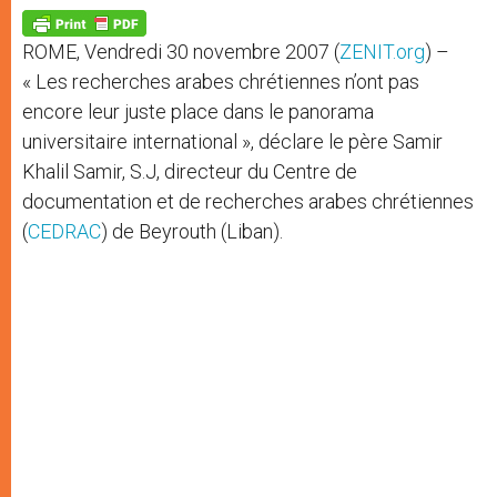
A
n
o
e
p
g
o
r
p
e
k
ROME, Vendredi 30 novembre 2007 (
ZENIT.org
) –
r
« Les recherches arabes chrétiennes n’ont pas
encore leur juste place dans le panorama
universitaire international », déclare le père Samir
Khalil Samir, S.J, directeur du Centre de
documentation et de recherches arabes chrétiennes
(
CEDRAC
) de Beyrouth (Liban).