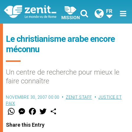
FR
MISSION
Le christianisme arabe encore
méconnu
Un centre de recherche pour mieux le
faire connaître
NOVEMBRE 30, 2007 00:00
ZENIT STAFF
JUSTICE ET
PAIX
W
M
F
T
S
h
e
a
w
h
a
s
c
i
a
t
s
e
t
r
Share this Entry
s
e
b
t
e