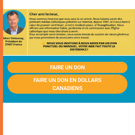
FAIRE UN DON
FAIRE UN DON EN DOLLARS
CANADIENS