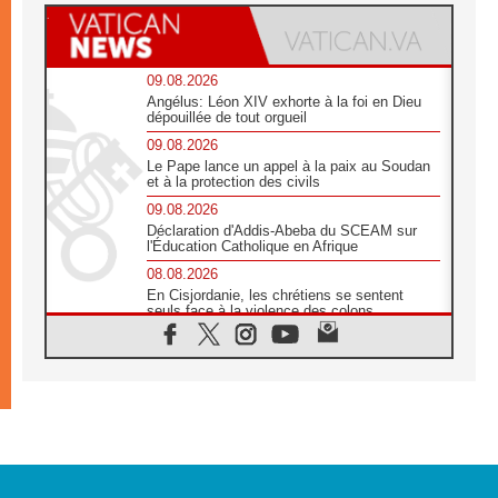
09.08.2026
Angélus: Léon XIV exhorte à la foi en Dieu
dépouillée de tout orgueil
09.08.2026
Le Pape lance un appel à la paix au Soudan
et à la protection des civils
09.08.2026
Déclaration d'Addis-Abeba du SCEAM sur
l'Éducation Catholique en Afrique
08.08.2026
En Cisjordanie, les chrétiens se sentent
seuls face à la violence des colons
08.08.2026
Léon XIV au sanctuaire de Notre Dame du
Bon Conseil à Genazzano en septembre
08.08.2026
Léon XIV: Sainte Agathe aide à contempler
la victoire de l'amour sur la mort
08.08.2026
«Relancer l'empathie», le projet Triennal d'art