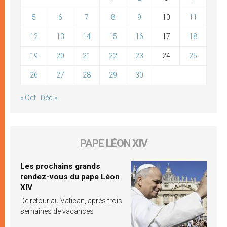
5
6
7
8
9
10
11
12
13
14
15
16
17
18
19
20
21
22
23
24
25
26
27
28
29
30
« Oct
Déc »
PAPE LÉON XIV
Les prochains grands
rendez-vous du pape Léon
XIV
De retour au Vatican, après trois
semaines de vacances