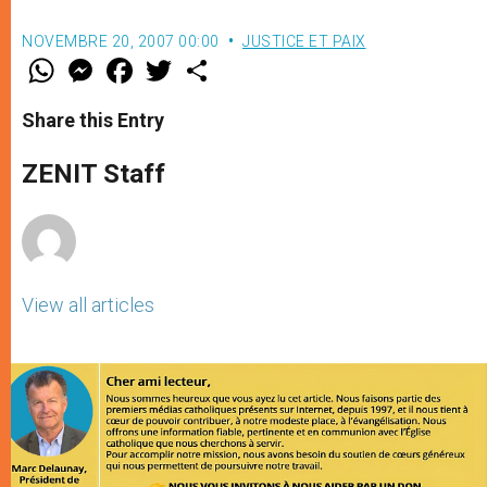
NOVEMBRE 20, 2007 00:00
JUSTICE ET PAIX
W
M
F
T
S
h
e
a
w
h
a
s
c
i
a
t
s
e
t
r
Share this Entry
s
e
b
t
e
A
n
o
e
p
g
o
r
ZENIT Staff
p
e
k
r
View all articles