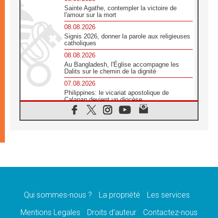
Sainte Agathe, contempler la victoire de
l'amour sur la mort
08.08.2026
Signis 2026, donner la parole aux religieuses
catholiques
08.08.2026
Au Bangladesh, l'Église accompagne les
Dalits sur le chemin de la dignité
07.08.2026
Philippines: le vicariat apostolique de
Calapan devient un diocèse
07.08.2026
Congo-Brazzaville : le 15 août, entre
solennité de l'Assomption et mémoire
nationale
07.08.2026
«La paix commence par l'empathie» estime
le cardinal Parolin
07.08.2026
En Colombie, «la paix ne s'achète pas avec
une signature»
Qui sommes-nous ?
La propriété
Les services
07.08.2026
Mentions Legales
Droits d’auteur
Contactez-nous
Le programme du voyage apostolique du