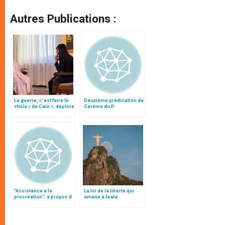
Autres Publications :
La guerre, c’est faire le
Deuxième prédication de
choix « de Caïn », déplore
Carême du P.
le pape François
Cantalamessa
"Assistance à la
La loi de la liberté qui
procréation": à propos d
amène à la vie
´un projet de loi canadien