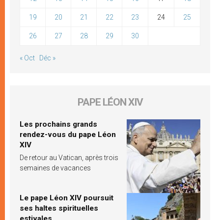
19
20
21
22
23
24
25
26
27
28
29
30
« Oct
Déc »
PAPE LÉON XIV
Les prochains grands
rendez-vous du pape Léon
XIV
De retour au Vatican, après trois
semaines de vacances
Le pape Léon XIV poursuit
ses haltes spirituelles
estivales