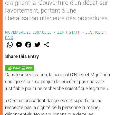
craignent la réouverture d’un débat sur
l’avortement, portant à une
libéralisation ultérieure des procédures.
NOVEMBRE 20, 2007 00:00
ZENIT STAFF
JUSTICE ET
PAIX
W
M
F
T
S
h
e
a
w
h
a
s
c
i
a
t
s
e
t
r
Share this Entry
s
e
b
t
e
A
n
o
e
p
g
o
r
p
e
k
Dans leur déclaration, le cardinal O’Brien et Mgr Conti
r
soulignent que ce projet de loi « n’est pas une voie
justifiable pour une recherche scientifique légitime ».
« C’est un précédent dangereux et superflu qui ne
respecte pas la dignité de la personne humaine,
dénoncent-ils. Nous soulignons que de telles