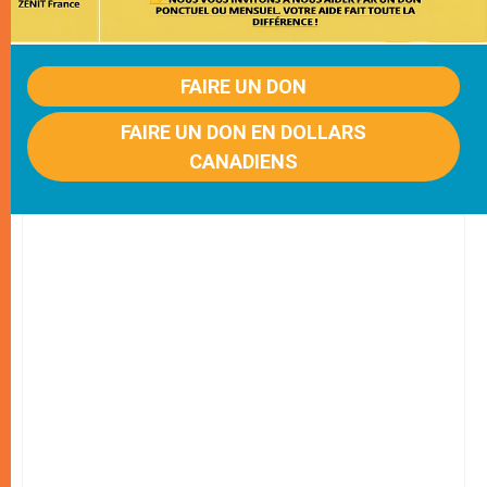
FAIRE UN DON
FAIRE UN DON EN DOLLARS
CANADIENS