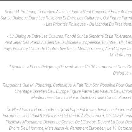
Selon M. Pöttering L’entretien Avec Le Pape « S’est Concentré Entre Autres
Sur Le Dialogue Entre Les Religions Et Entre Les Cultures », Qui Figure Parmi
« Les Priorités Politiques » Du Mandat Du Président.
« Un Dialogue Entre Les Cultures, Fondé Sur La Sincérité Et La Tolérance,
Peut Jeter Des Ponts Au Sein De La Société Européenne, Et Entre L’UE, Les
Pays Voisins Et Ceux De L’autre Rive De La Méditerranée », A Fait Observer
M. Pöttering.
Il Ajoutait : « Et Les Religions, Peuvent Jouer Un Rôle Important Dans Ce
Dialogue ».
Rappelons Que M. Pöttering, Catholique, A Fait Tout Son Possible Pour Que
L’héritage Chrétien De L’Europe Figure Parmi Les Valeurs De L’Union
Mentionnées Dans La Préambule Du Traité Constitutionnel.
Ce N’est Pas La Première Fois Qu’un Pape Est Invité Devant Le Parlement
Européen : Jean-Paul II S’était En Effet Rendu À Strasbourg, Où Il Avait Tenu
Plusieurs Allocutions, Devant Le Conseil De L’Europe, Devant La Cour Des
Droits De L’Homme, Mais Aussi Au Parlement Européen, Le 11 Octobre