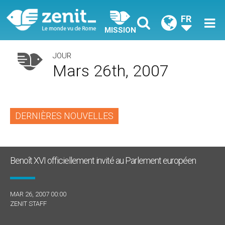
FR
MISSION
JOUR
Mars 26th, 2007
DERNIÈRES NOUVELLES
Benoît XVI officiellement invité au Parlement européen
MAR 26, 2007 00:00
ZENIT STAFF