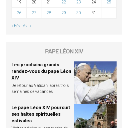
19
20
21
22
23
24
25
26
27
28
29
30
31
« Fév
Avr »
PAPE LÉON XIV
Les prochains grands
rendez-vous du pape Léon
XIV
De retour au Vatican, après trois
semaines de vacances
Le pape Léon XIV poursuit
ses haltes spirituelles
estivales