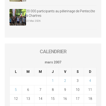
20 000 participants au pèlerinage de Pentecôte
à Chartres
22 Mai 2026
CALENDRIER
mars 2007
L
M
M
J
V
S
D
1
2
3
4
5
6
7
8
9
10
11
12
13
14
15
16
17
18