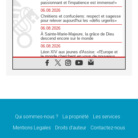
passionnant et l'impatience est immense!»
06.08.2026
Chrétiens et confucéens: respect et sagesse
pour relever aujourd'hui les «défis urgents»
06.08.2026
À Sainte-Marie-Majeure, la grâce de Dieu
descend encore sur le monde
06.08.2026
Léon XIV aux jeunes d'Assise: «l'Europe et
le monde cherchent en vous de nouveaux
saints»
06.08.2026
À Assise, le cardinal Pizzaballa affirme que
«les chrétiens veulent la paix»
06.08.2026
Au Mexique, le cardinal Parolin invite à être
aux côtés des marginalisées
06.08.2026
À Assise, le Pape invite les jeunes à
«construire la civilisation de l'amour»
Qui sommes-nous ?
La propriété
Les services
05.08.2026
Mentions Legales
Droits d’auteur
Contactez-nous
La visite du Pape en Argentine portera «un
message de paix et de dignité humaine»