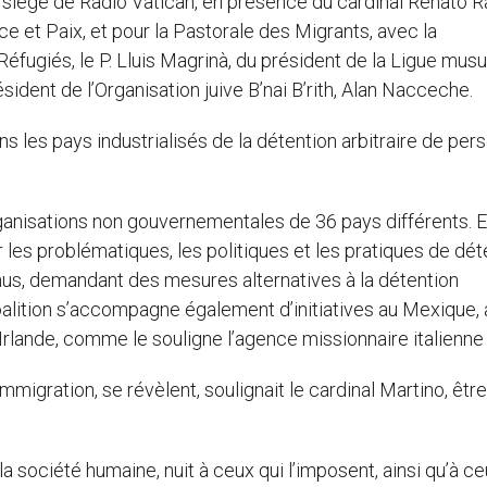
 siège de Radio Vatican, en présence du cardinal Renato R
ce et Paix, et pour la Pastorale des Migrants, avec la
 Réfugiés, le P. Lluis Magrinà, du président de la Ligue mu
ident de l’Organisation juive B’nai B’rith, Alan Nacceche.
 les pays industrialisés de la détention arbitraire de per
nisations non gouvernementales de 36 pays différents. El
ur les problématiques, les politiques et les pratiques de dét
nus, demandant des mesures alternatives à la détention
Coalition s’accompagne également d’initiatives au Mexique, 
 Irlande, comme le souligne l’agence missionnaire italienn
migration, se révèlent, soulignait le cardinal Martino, être
la société humaine, nuit à ceux qui l’imposent, ainsi qu’à ce