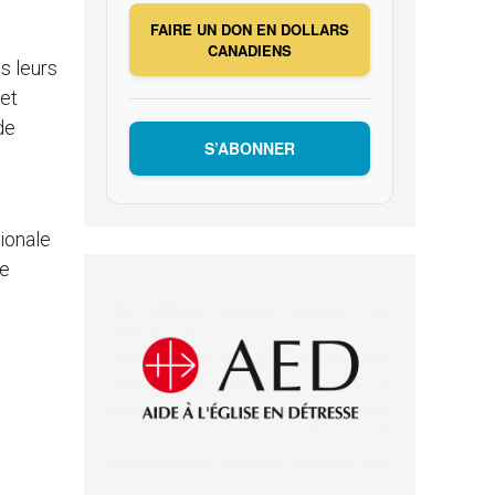
FAIRE UN DON EN DOLLARS
CANADIENS
s leurs
 et
de
S’ABONNER
tionale
le