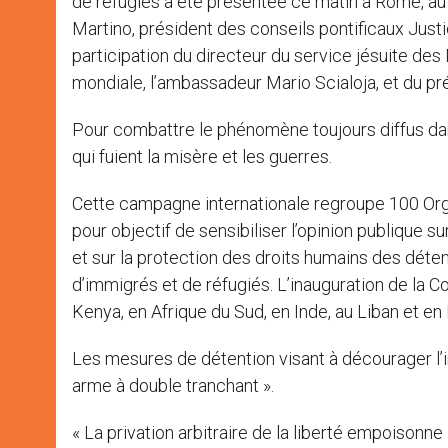
de réfugiés a été présentée ce matin à Rome, au
Martino, président des conseils pontificaux Justi
participation du directeur du service jésuite des
mondiale, l’ambassadeur Mario Scialoja, et du prés
Pour combattre le phénomène toujours diffus dans
qui fuient la misère et les guerres.
Cette campagne internationale regroupe 100 Orga
pour objectif de sensibiliser l’opinion publique s
et sur la protection des droits humains des déte
d’immigrés et de réfugiés. L’inauguration de la 
Kenya, en Afrique du Sud, en Inde, au Liban et en
Les mesures de détention visant à décourager l’im
arme à double tranchant ».
« La privation arbitraire de la liberté empoisonne 