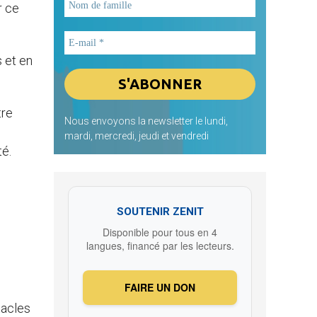
r ce
s et en
tre
Nous envoyons la newsletter le lundi,
mardi, mercredi, jeudi et vendredi
té.
s
SOUTENIR ZENIT
Disponible pour tous en 4
langues, financé par les lecteurs.
FAIRE UN DON
tacles