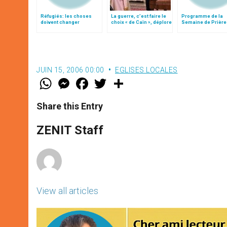
Réfugiés: les choses
La guerre, c’est faire le
Programme de la
doivent changer
choix « de Caïn », déplore
Semaine de Prière
le pape François
l'Unité des Chréti
2003
JUIN 15, 2006 00:00
EGLISES LOCALES
W
M
F
T
S
h
e
a
w
h
a
s
c
i
a
t
s
e
t
r
Share this Entry
s
e
b
t
e
A
n
o
e
p
g
o
r
ZENIT Staff
p
e
k
r
View all articles