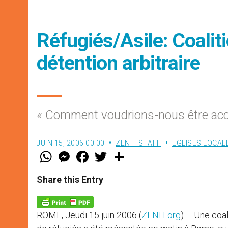
Réfugiés/Asile: Coaliti
détention arbitraire
« Comment voudrions-nous être accue
JUIN 15, 2006 00:00
ZENIT STAFF
EGLISES LOCAL
W
M
F
T
S
h
e
a
w
h
a
s
c
i
a
t
s
e
t
r
Share this Entry
s
e
b
t
e
A
n
o
e
p
g
o
r
p
e
k
ROME, Jeudi 15 juin 2006 (
ZENIT.org
) – Une coal
r