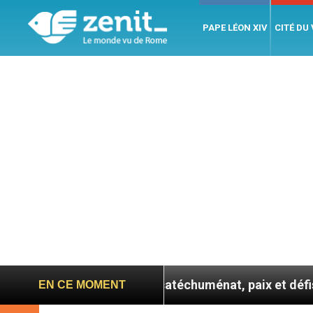
PAPE LÉON XIV
CITÉ DU
e confie : entre catéchuménat, paix et défis migratoire
EN CE MOMENT