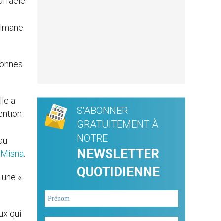
affaele
sulmane
sonnes
le a
S'ABONNER
ention
GRATUITEMENT À
NOTRE
au
NEWSLETTER
e
Misna
.
QUOTIDIENNE
 une «
ux qui