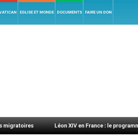
 VATICAN
EGLISE ET MONDE
DOCUMENTS
FAIRE UN DON
s
Léon XIV en France : le programme détaillé de 