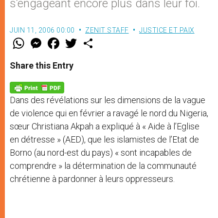
s’engageant encore plus dans leur foi.
JUIN 11, 2006 00:00
ZENIT STAFF
JUSTICE ET PAIX
W
M
F
T
S
h
e
a
w
h
a
s
c
i
a
t
s
e
t
r
Share this Entry
s
e
b
t
e
A
n
o
e
p
g
o
r
p
e
k
Dans des révélations sur les dimensions de la vague
r
de violence qui en février a ravagé le nord du Nigeria,
sœur Christiana Akpah a expliqué à « Aide à l’Eglise
en détresse » (AED), que les islamistes de l’Etat de
Borno (au nord-est du pays) « sont incapables de
comprendre » la détermination de la communauté
chrétienne à pardonner à leurs oppresseurs.