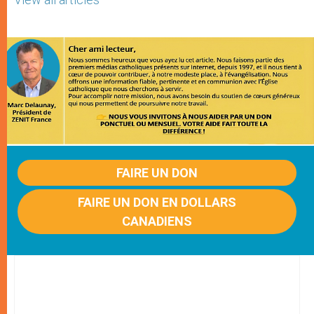
FAIRE UN DON
FAIRE UN DON EN DOLLARS
CANADIENS