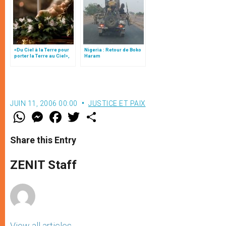
«Du Ciel à la Terre pour
Nigeria : Retour de Boko
porter la Terre au Ciel»,
Haram
par Mgr Francesco Follo
JUIN 11, 2006 00:00
JUSTICE ET PAIX
W
M
F
T
S
h
e
a
w
h
a
s
c
i
a
t
s
e
t
r
Share this Entry
s
e
b
t
e
A
n
o
e
p
g
o
r
ZENIT Staff
p
e
k
r
View all articles