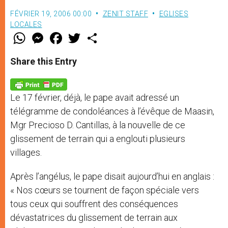
FÉVRIER 19, 2006 00:00
ZENIT STAFF
EGLISES
LOCALES
W
M
F
T
S
h
e
a
w
h
a
s
c
i
a
t
s
e
t
r
Share this Entry
s
e
b
t
e
A
n
o
e
p
g
o
r
p
e
k
Le 17 février, déjà, le pape avait adressé un
r
télégramme de condoléances à l’évêque de Maasin,
Mgr Precioso D. Cantillas, à la nouvelle de ce
glissement de terrain qui a englouti plusieurs
villages.
Après l’angélus, le pape disait aujourd’hui en anglais :
« Nos cœurs se tournent de façon spéciale vers
tous ceux qui souffrent des conséquences
dévastatrices du glissement de terrain aux