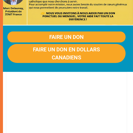
FAIRE UN DON
FAIRE UN DON EN DOLLARS
CANADIENS