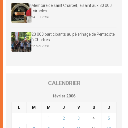
Mémoire de saint Charbel, le saint aux 30 000
miracles
24 Juil 2026
20 000 participants au pèlerinage de Pentecôte
à Chartres
22 Mai 2026
CALENDRIER
février 2006
L
M
M
J
V
S
D
1
2
3
4
5