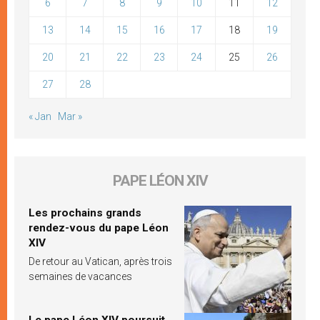
6
7
8
9
10
11
12
13
14
15
16
17
18
19
20
21
22
23
24
25
26
27
28
« Jan
Mar »
PAPE LÉON XIV
Les prochains grands
rendez-vous du pape Léon
XIV
De retour au Vatican, après trois
semaines de vacances
Le pape Léon XIV poursuit