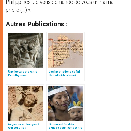
Philippines. Je vous demande de vous unir à ma
prière (…) ».
Autres Publications :
Une lecture croyante :
Les inscriptions de Tal
l’intelligence
Deir Alla (Jordanie)
typologique des deux
Testaments
Anges ou archanges ?
Document final du
Qui sont-ils ?
synode pour l'Amazonie