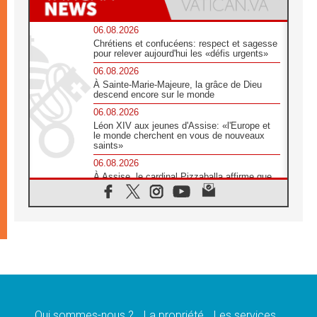
06.08.2026
Chrétiens et confucéens: respect et sagesse
pour relever aujourd'hui les «défis urgents»
06.08.2026
À Sainte-Marie-Majeure, la grâce de Dieu
descend encore sur le monde
06.08.2026
Léon XIV aux jeunes d'Assise: «l'Europe et
le monde cherchent en vous de nouveaux
saints»
06.08.2026
À Assise, le cardinal Pizzaballa affirme que
«les chrétiens veulent la paix»
06.08.2026
Au Mexique, le cardinal Parolin invite à être
aux côtés des marginalisées
06.08.2026
À Assise, le Pape invite les jeunes à
«construire la civilisation de l'amour»
05.08.2026
La visite du Pape en Argentine portera «un
message de paix et de dignité humaine»
Qui sommes-nous ?
La propriété
Les services