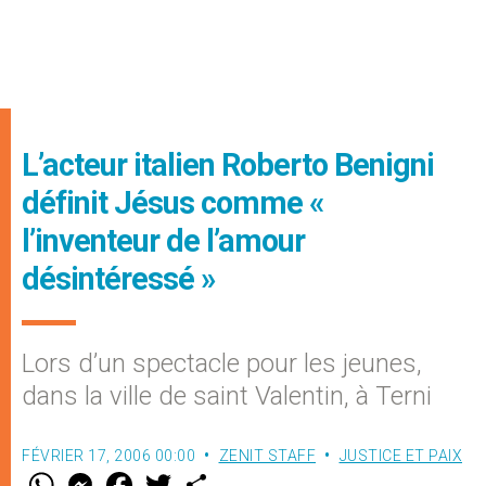
L’acteur italien Roberto Benigni
définit Jésus comme «
l’inventeur de l’amour
désintéressé »
Lors d’un spectacle pour les jeunes,
dans la ville de saint Valentin, à Terni
FÉVRIER 17, 2006 00:00
ZENIT STAFF
JUSTICE ET PAIX
W
M
F
T
S