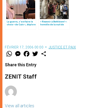
La guerre, c’est faire le
« Revenir à Bethléem! »:
choix « de Caïn », déplore
homélie de la nuit de
le pape François
Noël (texte complet)
FÉVRIER 17, 2006 00:00
JUSTICE ET PAIX
W
M
F
T
S
h
e
a
w
h
a
s
c
i
a
t
s
e
t
r
Share this Entry
s
e
b
t
e
A
n
o
e
p
g
o
r
ZENIT Staff
p
e
k
r
View all articles