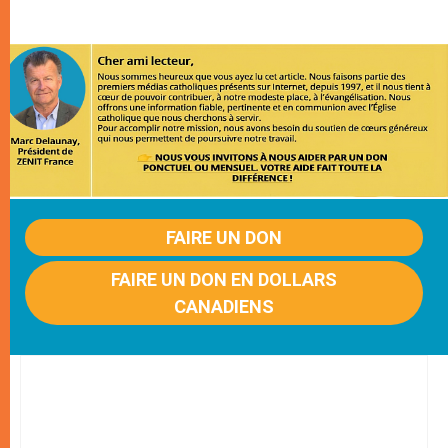
FAIRE UN DON
FAIRE UN DON EN DOLLARS
CANADIENS