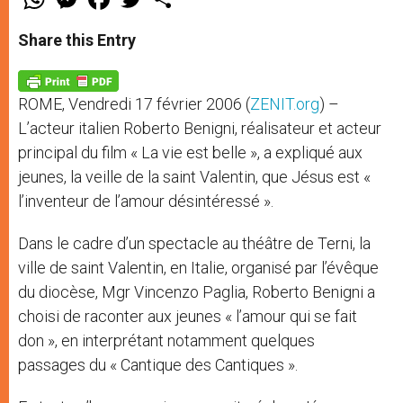
h
e
a
w
h
a
s
c
i
a
t
s
e
t
r
Share this Entry
s
e
b
t
e
A
n
o
e
p
g
o
r
p
e
k
ROME, Vendredi 17 février 2006 (
ZENIT.org
) –
r
L’acteur italien Roberto Benigni, réalisateur et acteur
principal du film « La vie est belle », a expliqué aux
jeunes, la veille de la saint Valentin, que Jésus est «
l’inventeur de l’amour désintéressé ».
Dans le cadre d’un spectacle au théâtre de Terni, la
ville de saint Valentin, en Italie, organisé par l’évêque
du diocèse, Mgr Vincenzo Paglia, Roberto Benigni a
choisi de raconter aux jeunes « l’amour qui se fait
don », en interprétant notamment quelques
passages du « Cantique des Cantiques ».