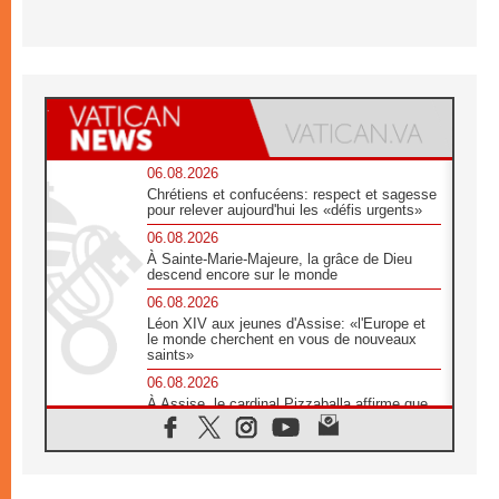
06.08.2026
Chrétiens et confucéens: respect et sagesse
pour relever aujourd'hui les «défis urgents»
06.08.2026
À Sainte-Marie-Majeure, la grâce de Dieu
descend encore sur le monde
06.08.2026
Léon XIV aux jeunes d'Assise: «l'Europe et
le monde cherchent en vous de nouveaux
saints»
06.08.2026
À Assise, le cardinal Pizzaballa affirme que
«les chrétiens veulent la paix»
06.08.2026
Au Mexique, le cardinal Parolin invite à être
aux côtés des marginalisées