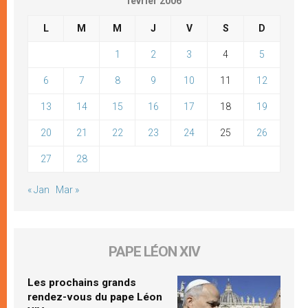
février 2006
L
M
M
J
V
S
D
1
2
3
4
5
6
7
8
9
10
11
12
13
14
15
16
17
18
19
20
21
22
23
24
25
26
27
28
« Jan
Mar »
PAPE LÉON XIV
Les prochains grands
rendez-vous du pape Léon