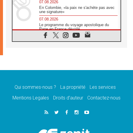
07.08.2026
En Colombie, «la paix ne s'achète pas avec
une signature»
07.08.2026
Le programme du voyage apostolique du
Pape en France dévoilé
07.08.2026
1ère Conférence continentale sur l'éducation
catholique en Afrique
07.08.2026
Un logo symbolique pour la venue du Pape
en France
07.08.2026
Cardinal Rossi: «La venue du Pape Léon en
Argentine est un hommage à François»
Qui sommes-nous ?
La propriété
Les services
07.08.2026
Hiroshima et Nagasaki, 81 ans après,
Mentions Legales
Droits d’auteur
Contactez-nous
lancement des «dix jours de prière pour la
paix»
06.08.2026
Préparatifs des JMJ 2027 à Séoul: «c'est
passionnant et l'impatience est immense!»
06.08.2026
Chrétiens et confucéens: respect et sagesse