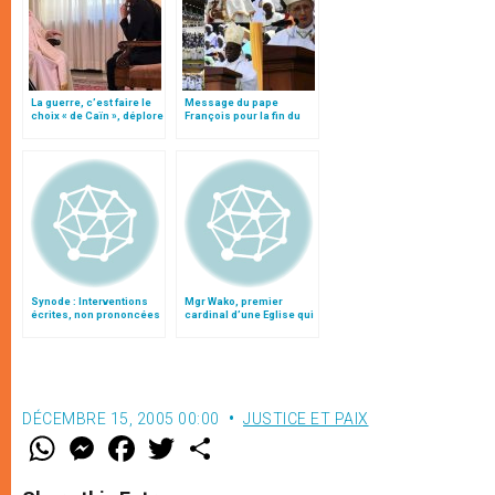
La guerre, c’est faire le
Message du pape
choix « de Caïn », déplore
François pour la fin du
le pape François
Congrès eucharistique
au Soudan
Synode : Interventions
Mgr Wako, premier
écrites, non prononcées
cardinal d’une Eglise qui
en salle
souffre la guerre civile
DÉCEMBRE 15, 2005 00:00
JUSTICE ET PAIX
W
M
F
T
S
h
e
a
w
h
a
s
c
i
a
t
s
e
t
r