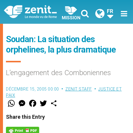
FR
MISSION
Soudan: La situation des
orphelines, la plus dramatique
L’engagement des Comboniennes
DÉCEMBRE 15, 2005 00:00
ZENIT STAFF
JUSTICE ET
PAIX
W
M
F
T
S
h
e
a
w
h
a
s
c
i
a
t
s
e
t
r
Share this Entry
s
e
b
t
e
A
n
o
e
p
g
o
r