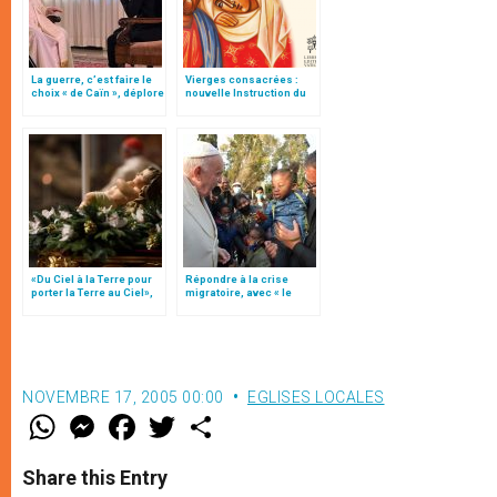
La guerre, c’est faire le
Vierges consacrées :
choix « de Caïn », déplore
nouvelle Instruction du
le pape François
Vatican
«Du Ciel à la Terre pour
Répondre à la crise
porter la Terre au Ciel»,
migratoire, avec « le
par Mgr Francesco Follo
style de l’humanité »!
(texte complet)
NOVEMBRE 17, 2005 00:00
EGLISES LOCALES
W
M
F
T
S
h
e
a
w
h
a
s
c
i
a
t
s
e
t
r
Share this Entry
s
e
b
t
e