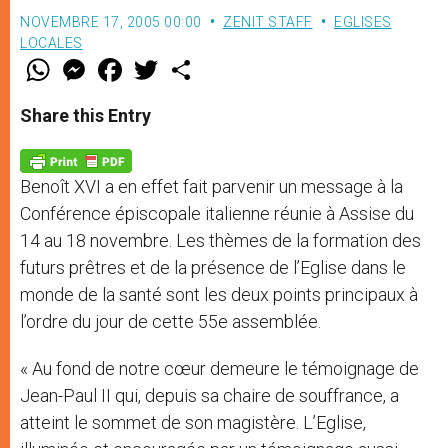
NOVEMBRE 17, 2005 00:00
ZENIT STAFF
EGLISES
LOCALES
W
M
F
T
S
h
e
a
w
h
a
s
c
i
a
t
s
e
t
r
Share this Entry
s
e
b
t
e
A
n
o
e
p
g
o
r
p
e
k
Benoît XVI a en effet fait parvenir un message à la
r
Conférence épiscopale italienne réunie à Assise du
14 au 18 novembre. Les thèmes de la formation des
futurs prêtres et de la présence de l’Eglise dans le
monde de la santé sont les deux points principaux à
l’ordre du jour de cette 55e assemblée.
« Au fond de notre cœur demeure le témoignage de
Jean-Paul II qui, depuis sa chaire de souffrance, a
atteint le sommet de son magistère. L’Eglise,