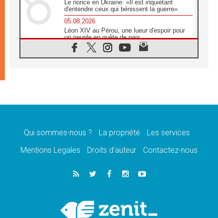
Le nonce en Ukraine: «Il est inquiétant
d'entendre ceux qui bénissent la guerre»
05.08.2026
Léon XIV au Pérou, une lueur d'espoir pour
un peuple en quête de paix
05.08.2026
SCEAM: L'Église en Afrique vers
l'Assemblée ecclésiale de 2028 depuis
Addis-Abeba
05.08.2026
Le Pape exprime ses condoléances suite au
décès du cardinal Júlio Langa
05.08.2026
Le Pape attendu en novembre en Uruguay,
en Argentine et au Pérou
Qui sommes-nous ?
La propriété
Les services
05.08.2026
Mentions Legales
Droits d’auteur
Contactez-nous
Audience générale: la prière est un acte
d'espérance
04.08.2026
Léon XIV invite les Chevaliers de Colomb à
être des «prophètes de l'harmonie»
04.08.2026
Au Nigéria, attaques d'église, meurtre et
enlèvements de religieux suscitent l'émotion