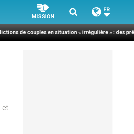
FR
MISSION
ples en situation « irrégulière » : des prêtres interpel
 et