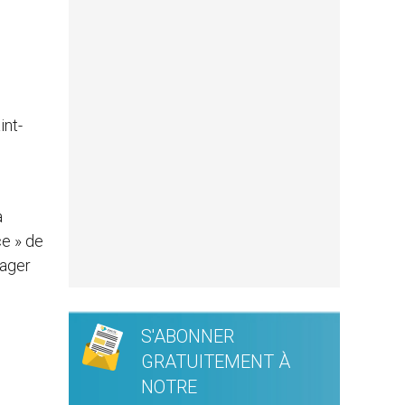
int-
a
ce » de
rager
S'ABONNER
GRATUITEMENT À
NOTRE