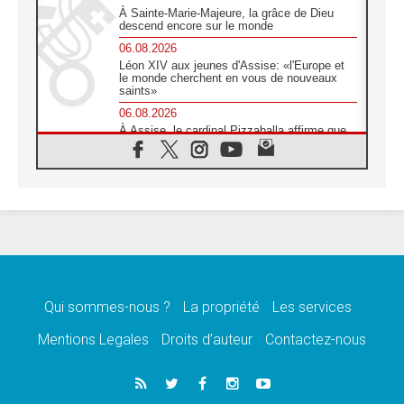
À Sainte-Marie-Majeure, la grâce de Dieu
descend encore sur le monde
06.08.2026
Léon XIV aux jeunes d'Assise: «l'Europe et
le monde cherchent en vous de nouveaux
saints»
06.08.2026
À Assise, le cardinal Pizzaballa affirme que
«les chrétiens veulent la paix»
06.08.2026
Au Mexique, le cardinal Parolin invite à être
aux côtés des marginalisées
06.08.2026
À Assise, le Pape invite les jeunes à
«construire la civilisation de l'amour»
05.08.2026
La visite du Pape en Argentine portera «un
message de paix et de dignité humaine»
Qui sommes-nous ?
La propriété
Les services
05.08.2026
Mentions Legales
Droits d’auteur
Contactez-nous
«La visite du Pape en Uruguay renforcera
l'espérance» affirme Mgr Tróccoli
05.08.2026
Le nonce en Ukraine: «Il est inquiétant