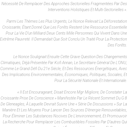
Nécessité De Remplacer Des Approches Sectorielles Fragmentées Par Des
Interventions Holistiques Et Multi-Sectorielles ».
Parmi Les Thèmes Les Plus Urgents, Le Nonce Relevait La Déforestation
Croissante, Étant Donné Que Les Forêts Restent Une Ressource Essentielle
Pour La Vie D’un Milliard Deux Cents Mille Personnes Qui Vivent Dans Une
Extrême Pauvreté. Il Demandait Que Soit Conclu Un Traité Pour La Protection
Des Forêts.
Le Nonce Soulignait Ensuite Cette Grave Question Des Changements
Climatiques, Déjà Présentée Par Kofi Annan, Le Secrétaire Général De L’ONU,
Comme Le Grand Défi Du 21e Siècle, Et Des Ressources Énergétiques, Avec
Des Implications Environnementales, Économiques, Politiques, Sociales, Et
Pour La Sécurité Nationale Et Internationale.
« Il Est Encourageant, Disait Encore Mgr Migliore, De Constater La
Croissante Prise De Conscience » Manifestée Par Le Récent Sommet Du G 8
De Gleneagles, À Laquelle Devrait Suivre Une « Série De Discussions » Sur La
Manière Et Les Moyens Pour Lancer Des Sources D’énergie Renouvelables,
Pour Éliminer Les Substances Nocives De L’environnement, Et Promouvoir
La Recherche Pour Remplacer Les Combustibles Fossiles Par D’autres Qui