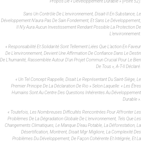
Propos De « Développement Durable » (point 52).
Sans Un Contrôle De L’environnement, Disait-Il En Substance, Le
Développement N’aura Pas De Sain Fondement, Et Sans Le Développement,
Il N’y Aura Aucun Investissement Rendant Possible La Protection De
L’environnement.
« Responsabilité Et Solidarité Sont Tellement Liées Que L’action En Faveur
De L’environnement, Devient Une Affirmation De Confiance Dans Le Destin
De L’humanité, Rassemblée Autour D’un Projet Commun Crucial Pour Le Bien
De Tous », A-T-Il Déclaré.
« Un Tel Concept Rappelle, Disait Le Représentant Du Saint-Siège, Le
Premier Principe De La Déclaration De Rio » Selon Laquelle: « Les Êtres
Humains Sont Au Centre Des Questions Inhérentes Au Développement
Durable ».
« Toutefois, Les Nombreuses Difficultés Rencontrées Pour Affronter Les
Problèmes De La Dégradation Globale De L’environnement, Tels Que Les
Changements Climatiques, Le Manque D’eau Potable, La Déforestation, La
Désertification, Montrent, Disait Mgr Migliore, La Complexité Des
Problèmes Du Développement, De Façon Cohérente Et Intégrée, Et La