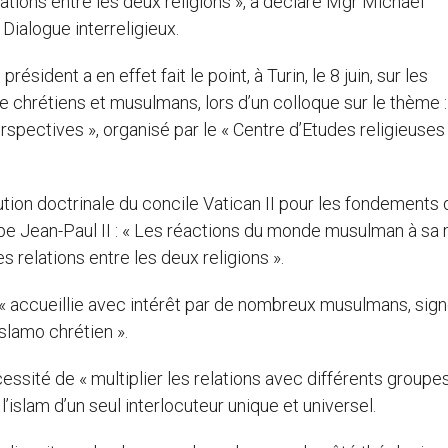
ations entre les deux religions », a déclaré Mgr Michael
 Dialogue interreligieux.
résident a en effet fait le point, à Turin, le 8 juin, sur les
e chrétiens et musulmans, lors d’un colloque sur le thème :
erspectives », organisé par le « Centre d’Etudes religieuses
bution doctrinale du concile Vatican II pour les fondements 
pape Jean-Paul II : « Les réactions du monde musulman à sa
 relations entre les deux religions ».
té « accueillie avec intérêt par de nombreux musulmans, sign
slamo chrétien ».
cessité de « multiplier les relations avec différents groupes
 l’islam d’un seul interlocuteur unique et universel.