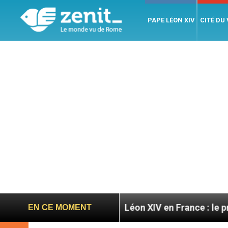
PAPE LÉON XIV
CITÉ DU
migratoires
Léon XIV en France : le programme dé
EN CE MOMENT