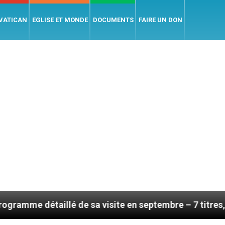
 VATICAN
EGLISE ET MONDE
DOCUMENTS
FAIRE UN DON
taillé de sa visite en septembre – 7 titres, vendredi 