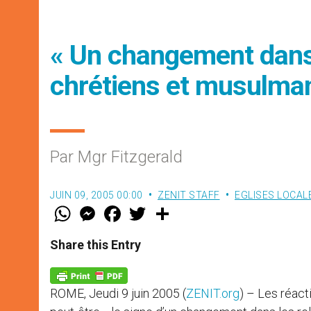
« Un changement dans 
chrétiens et musulma
Par Mgr Fitzgerald
JUIN 09, 2005 00:00
ZENIT STAFF
EGLISES LOCAL
W
M
F
T
S
h
e
a
w
h
a
s
c
i
a
t
s
e
t
r
Share this Entry
s
e
b
t
e
A
n
o
e
p
g
o
r
p
e
k
ROME, Jeudi 9 juin 2005 (
ZENIT.org
) – Les réac
r