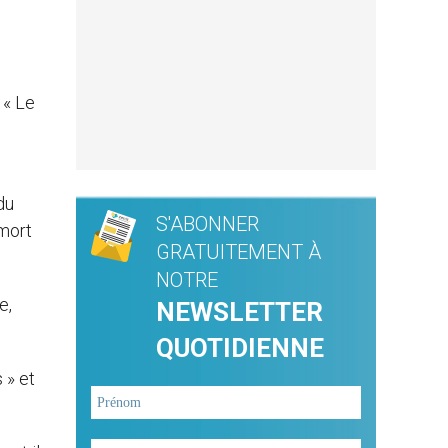
 « Le
du
S'ABONNER
 mort
GRATUITEMENT À
NOTRE
e,
NEWSLETTER
QUOTIDIENNE
 » et