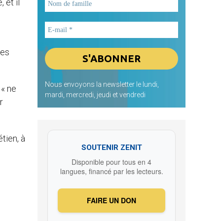
 et il
les
Nous envoyons la newsletter le lundi,
 « ne
mardi, mercredi, jeudi et vendredi
r
tien, à
SOUTENIR ZENIT
Disponible pour tous en 4
langues, financé par les lecteurs.
FAIRE UN DON