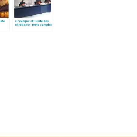
texte
«L’évêque et l’unité des
chrétiens»: texte complet
e
du C.P. pour la promotion
de l’unité