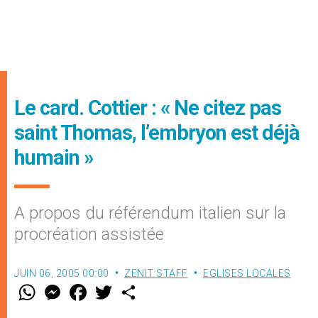
Le card. Cottier : « Ne citez pas
saint Thomas, l’embryon est déjà
humain »
A propos du référendum italien sur la
procréation assistée
JUIN 06, 2005 00:00
ZENIT STAFF
EGLISES LOCALES
W
M
F
T
S
h
e
a
w
h
a
s
c
i
a