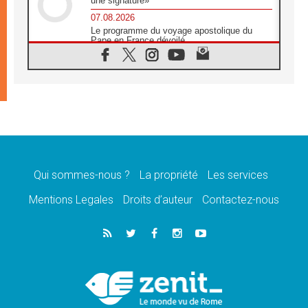
une signature»
07.08.2026
Le programme du voyage apostolique du
Pape en France dévoilé
07.08.2026
1ère Conférence continentale sur l'éducation
catholique en Afrique
07.08.2026
Un logo symbolique pour la venue du Pape
en France
07.08.2026
Cardinal Rossi: «La venue du Pape Léon en
Argentine est un hommage à François»
Qui sommes-nous ?
La propriété
Les services
07.08.2026
Hiroshima et Nagasaki, 81 ans après,
Mentions Legales
Droits d’auteur
Contactez-nous
lancement des «dix jours de prière pour la
paix»
06.08.2026
Préparatifs des JMJ 2027 à Séoul: «c'est
passionnant et l'impatience est immense!»
06.08.2026
Chrétiens et confucéens: respect et sagesse
pour relever les «défis urgents»