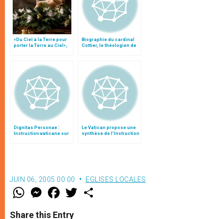
«Du Ciel à la Terre pour
Biographie du cardinal
porter la Terre au Ciel»,
Cottier, le théologien de
par Mgr Francesco Follo
Jean-Paul II
Dignitas Personae :
Le Vatican propose une
Instruction vaticane sur
synthèse de l’Instruction
certaines questions de
« Dignitas personae »
bioéthique
JUIN 06, 2005 00:00
EGLISES LOCALES
W
M
F
T
S
h
e
a
w
h
a
s
c
i
a
t
s
e
t
r
Share this Entry