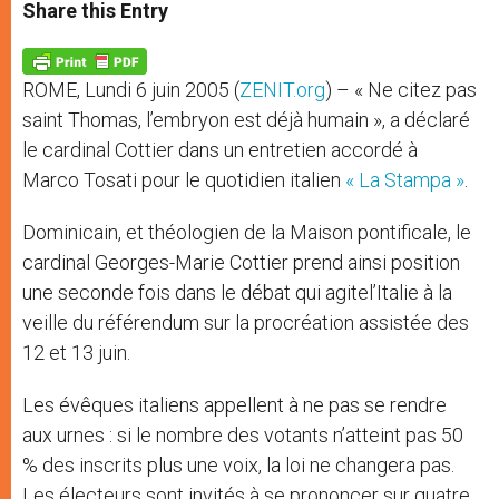
t
s
e
t
r
Share this Entry
s
e
b
t
e
A
n
o
e
p
g
o
r
p
e
k
ROME, Lundi 6 juin 2005 (
ZENIT.org
) – « Ne citez pas
r
saint Thomas, l’embryon est déjà humain », a déclaré
le cardinal Cottier dans un entretien accordé à
Marco Tosati pour le quotidien italien
« La Stampa »
.
Dominicain, et théologien de la Maison pontificale, le
cardinal Georges-Marie Cottier prend ainsi position
une seconde fois dans le débat qui agitel’Italie à la
veille du référendum sur la procréation assistée des
12 et 13 juin.
Les évêques italiens appellent à ne pas se rendre
aux urnes : si le nombre des votants n’atteint pas 50
% des inscrits plus une voix, la loi ne changera pas.
Les électeurs sont invités à se prononcer sur quatre