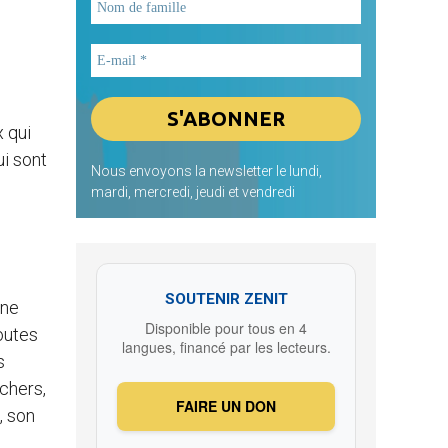
x qui
ui sont
Nous envoyons la newsletter le lundi,
mardi, mercredi, jeudi et vendredi
SOUTENIR ZENIT
une
Disponible pour tous en 4
Toutes
langues, financé par les lecteurs.
s
 chers,
FAIRE UN DON
, son