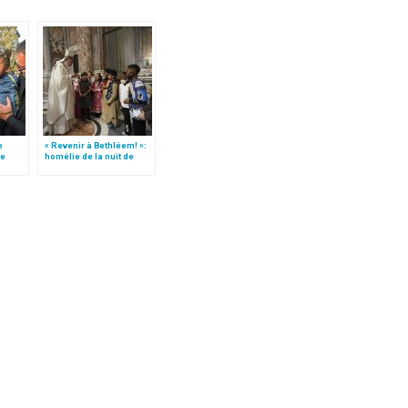
e
« Revenir à Bethléem! »:
le
homélie de la nuit de
 »!
Noël (texte complet)