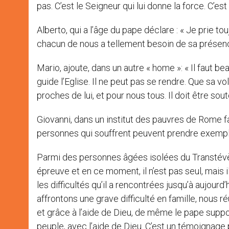
pas. C’est le Seigneur qui lui donne la force. C’es
Alberto, qui a l’âge du pape déclare : « Je prie 
chacun de nous a tellement besoin de sa présenc
Mario, ajoute, dans un autre « home »: « Il faut be
guide l’Eglise. Il ne peut pas se rendre. Que sa 
proches de lui, et pour nous tous. Il doit être sout
Giovanni, dans un institut des pauvres de Rome fa
personnes qui souffrent peuvent prendre exemple s
Parmi des personnes âgées isolées du Transtévère
épreuve et en ce moment, il n’est pas seul, mais il
les difficultés qu’il a rencontrées jusqu’à aujourd
affrontons une grave difficulté en famille, nous 
et grâce à l’aide de Dieu, de même le pape suppor
peuple, avec l’aide de Dieu. C’est un témoignage