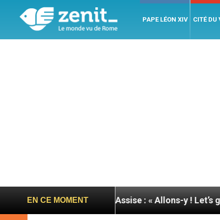
PAPE LÉON XIV
CITÉ DU
urnée du pape à Assise : « Allons-y ! Let’s go ! »
EN CE MOMENT