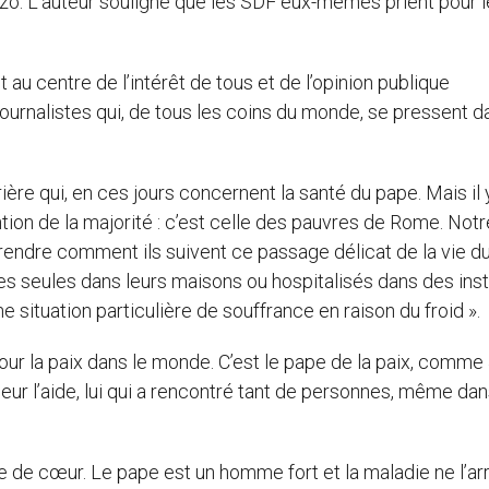
zo. L’auteur souligne que les SDF eux-mêmes prient pour l
est au centre de l’intérêt de tous et de l’opinion publique
s journalistes qui, de tous les coins du monde, se pressent d
prière qui, en ces jours concernent la santé du pape. Mais il 
ntion de la majorité : c’est celle des pauvres de Rome. Notr
rendre comment ils suivent ce passage délicat de la vie d
 seules dans leurs maisons ou hospitalisés dans des insti
ne situation particulière de souffrance en raison du froid ».
ant pour la paix dans le monde. C’est le pape de la paix, comm
neur l’aide, lui qui a rencontré tant de personnes, même dan
e de cœur. Le pape est un homme fort et la maladie ne l’ar