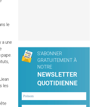
e
ans le
y a une
e
S'ABONNER
u pape.
GRATUITEMENT À
tuts,
NOTRE
NEWSLETTER
e Jean
QUOTIDIENNE
s les
rête