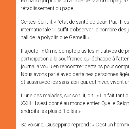
Romano qui publie un article de Marco Impagliaz
rétablissement du pape.
Certes, écrit-il, « l’état de santé de Jean-Paul II 
internationale : il suffit d’observer le nombre de
hall de la polyclinique Gemelli ».
Il ajoute : « On ne compte plus les initiatives de 
participation à la souffrance qui échappe à l’atte
journal a voulu en rencontrer certains pour comp
Nous avons parlé avec certaines personnes âgées
et aussi avec les sans-abri qui, cet hiver, vivent u
L’une des malades, sur son lit, dit : « Il a fait t
XXIII. Il s’est donné au monde entier. Que le Seig
endroits les plus difficiles ».
Sa voisine, Giuseppina reprend : « C’est un homm