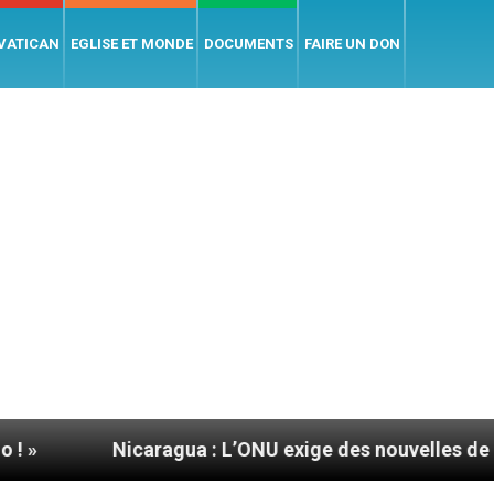
 VATICAN
EGLISE ET MONDE
DOCUMENTS
FAIRE UN DON
Nicaragua : L’ONU exige des nouvelles de Mgr Mata