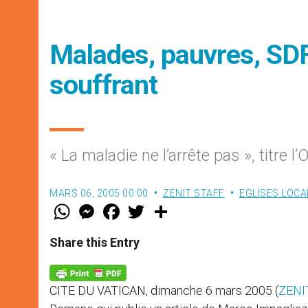
Malades, pauvres, SDF
souffrant
« La maladie ne l’arrête pas », titre
MARS 06, 2005 00:00
ZENIT STAFF
EGLISES LOCA
W
M
F
T
S
h
e
a
w
h
a
s
c
i
a
t
s
e
t
r
Share this Entry
s
e
b
t
e
A
n
o
e
p
g
o
r
p
e
k
CITE DU VATICAN, dimanche 6 mars 2005 (
ZENIT
r