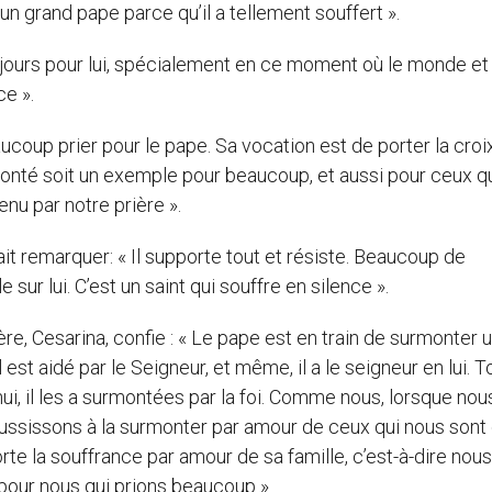
t un grand pape parce qu’il a tellement souffert ».
toujours pour lui, spécialement en ce moment où le monde et
e ».
aucoup prier pour le pape. Sa vocation est de porter la croi
volonté soit un exemple pour beaucoup, et aussi pour ceux q
enu par notre prière ».
it remarquer: « Il supporte tout et résiste. Beaucoup de
ur lui. C’est un saint qui souffre en silence ».
, Cesarina, confie : « Le pape est en train de surmonter 
 est aidé par le Seigneur, et même, il a le seigneur en lui. 
’hui, il les a surmontées par la foi. Comme nous, lorsque nou
réussissons à la surmonter par amour de ceux qui nous sont
te la souffrance par amour de sa famille, c’est-à-dire nous
 pour nous qui prions beaucoup ».