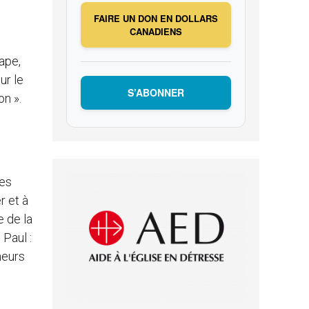
FAIRE UN DON EN DOLLARS
CANADIENS
ape,
ur le
S’ABONNER
on ».
des
r et à
e de la
 Paul :
umeurs