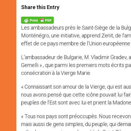
a
s
c
i
a
t
s
e
t
r
Share this Entry
s
e
b
t
e
A
n
o
e
p
g
o
r
p
e
k
Les ambassadeurs près le Saint-Siège de la Bulgar
r
Monténégro, une initiative, apprend Zenit, de l’a
effet de ce pays membre de l’Union européenne d
L’ambassadeur de Bulgarie, M. Vladimir Gradev, a 
Gemelli » , que parmi les premiers mots écrits pa
consécration à la Vierge Marie.
« Connaissant son amour de la Vierge, qui est aus
nous avons pensé que cette icône pouvait lui faire 
peuples de l’Est sont avec lui et prient la Madone
« Tous nos pays sont préoccupés. Nous recevon
mais aussi de gens simples, du peuple, qui deman