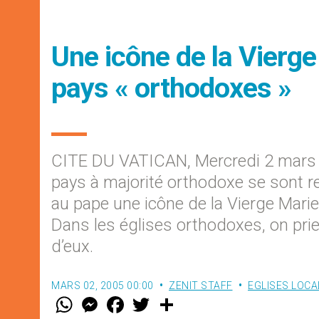
Une icône de la Vierge
pays « orthodoxes »
CITE DU VATICAN, Mercredi 2 mars 
pays à majorité orthodoxe se sont r
au pape une icône de la Vierge Mari
Dans les églises orthodoxes, on prie
d’eux.
MARS 02, 2005 00:00
ZENIT STAFF
EGLISES LOCA
W
M
F
T
S
h
e
a
w
h