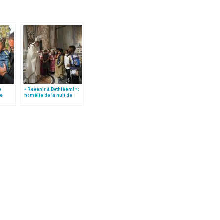
e
« Revenir à Bethléem! »:
le
homélie de la nuit de
 »!
Noël (texte complet)