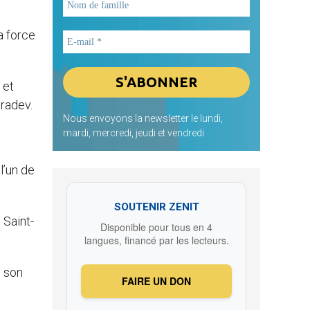
a force
 et
Gradev.
Nous envoyons la newsletter le lundi,
mardi, mercredi, jeudi et vendredi
l’un de
SOUTENIR ZENIT
 Saint-
Disponible pour tous en 4
langues, financé par les lecteurs.
é son
FAIRE UN DON