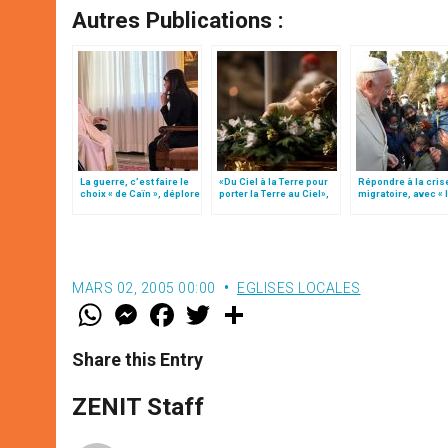
Autres Publications :
La guerre, c’est faire le
«Du Ciel à la Terre pour
Répondre à la cris
choix « de Caïn », déplore
porter la Terre au Ciel»,
migratoire, avec « 
le pape François
par Mgr Francesco Follo
style de l’humanité
(texte complet)
MARS 02, 2005 00:00
EGLISES LOCALES
W
M
F
T
S
h
e
a
w
h
a
s
c
i
a
t
s
e
t
r
Share this Entry
s
e
b
t
e
A
n
o
e
p
g
o
r
ZENIT Staff
p
e
k
r