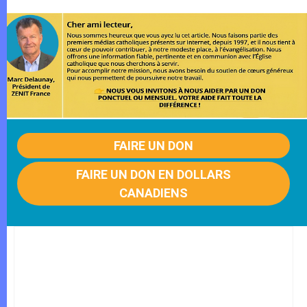
FAIRE UN DON
FAIRE UN DON EN DOLLARS
CANADIENS