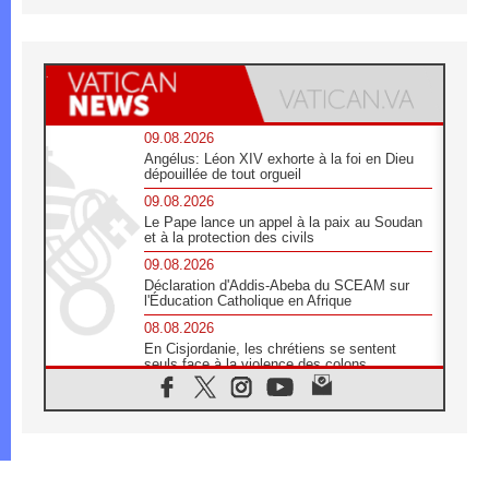
09.08.2026
Angélus: Léon XIV exhorte à la foi en Dieu
dépouillée de tout orgueil
09.08.2026
Le Pape lance un appel à la paix au Soudan
et à la protection des civils
09.08.2026
Déclaration d'Addis-Abeba du SCEAM sur
l'Éducation Catholique en Afrique
08.08.2026
En Cisjordanie, les chrétiens se sentent
seuls face à la violence des colons
08.08.2026
Léon XIV au sanctuaire de Notre Dame du
Bon Conseil à Genazzano en septembre
08.08.2026
Léon XIV: Sainte Agathe aide à contempler