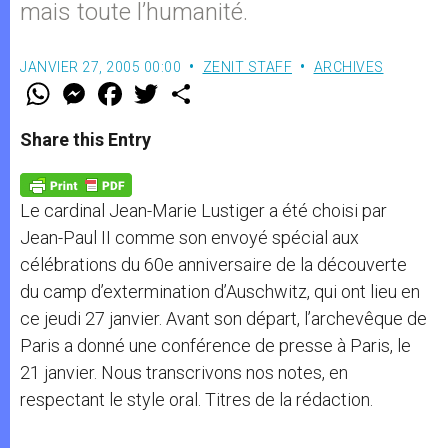
mais toute l’humanité.
JANVIER 27, 2005 00:00
ZENIT STAFF
ARCHIVES
W
M
F
T
S
h
e
a
w
h
a
s
c
i
a
t
s
e
t
r
Share this Entry
s
e
b
t
e
A
n
o
e
p
g
o
r
p
e
k
Le cardinal Jean-Marie Lustiger a été choisi par
r
Jean-Paul II comme son envoyé spécial aux
célébrations du 60e anniversaire de la découverte
du camp d’extermination d’Auschwitz, qui ont lieu en
ce jeudi 27 janvier. Avant son départ, l’archevêque de
Paris a donné une conférence de presse à Paris, le
21 janvier. Nous transcrivons nos notes, en
respectant le style oral. Titres de la rédaction.