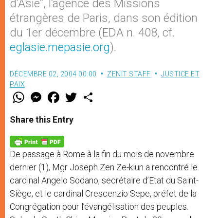
d’Asie”, l’agence des Missions
étrangères de Paris, dans son édition
du 1er décembre (EDA n. 408, cf.
eglasie.mepasie.org
).
DÉCEMBRE 02, 2004 00:00
ZENIT STAFF
JUSTICE ET
PAIX
W
M
F
T
S
h
e
a
w
h
a
s
c
i
a
t
s
e
t
r
Share this Entry
s
e
b
t
e
A
n
o
e
p
g
o
r
p
e
k
De passage à Rome à la fin du mois de novembre
r
dernier (1), Mgr Joseph Zen Ze-kiun a rencontré le
cardinal Angelo Sodano, secrétaire d’Etat du Saint-
Siège, et le cardinal Crescenzio Sepe, préfet de la
Congrégation pour l’évangélisation des peuples.