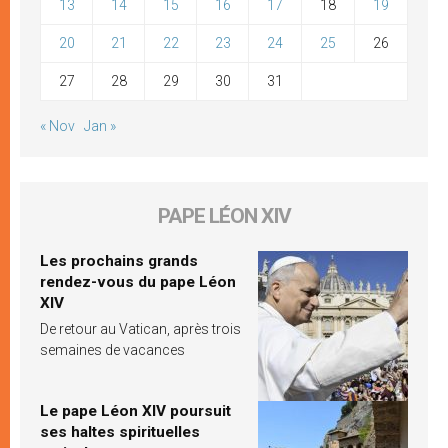
13
14
15
16
17
18
19
20
21
22
23
24
25
26
27
28
29
30
31
« Nov
Jan »
PAPE LÉON XIV
Les prochains grands
rendez-vous du pape Léon
XIV
De retour au Vatican, après trois
semaines de vacances
Le pape Léon XIV poursuit
ses haltes spirituelles