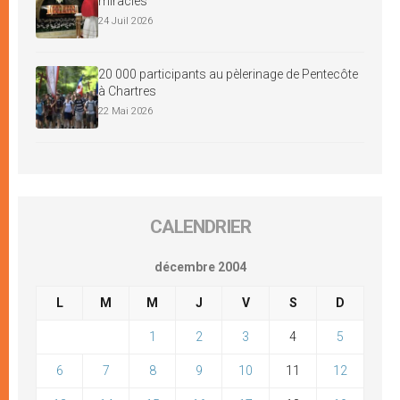
miracles
24 Juil 2026
20 000 participants au pèlerinage de Pentecôte
à Chartres
22 Mai 2026
CALENDRIER
décembre 2004
L
M
M
J
V
S
D
1
2
3
4
5
6
7
8
9
10
11
12