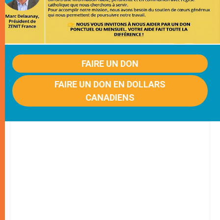
FAIRE UN DON
FAIRE UN DON EN DOLLARS
CANADIENS