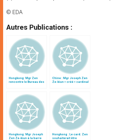
© EDA
Autres Publications :
Hongkong: Mgr Zen
Chine : Mgr Joseph Zen
rencontre le Bureau des
Ze-kiun « créé » cardinal
Affaires religieuses
par Benoît XVI
Hongkong: Mgr Joseph
Hongkong : Le card. Zen
Zen Ze-kiun à la barre
souhaiterait être