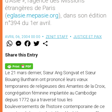
d’Asie », l’agence des Missions
étrangères de Paris
(
eglasie.mepasie.org
), dans son édition
n°394 du 1er avril.
AVRIL 06, 2004 00:00
ZENIT STAFF
JUSTICE ET PAIX
W
M
F
T
S
h
e
a
w
h
a
s
c
i
a
t
s
e
t
r
Share this Entry
s
e
b
t
e
A
n
o
e
p
g
o
r
p
e
k
Le 21 mars dernier, Sœur Ang Songvat et Sœur
r
Bouang Buntharin ont prononcé leurs vœux
temporaires de religieuses des Amantes de la Croix,
congrégation féminine implantée au Cambodge
depuis 1772 qui a traversé tous les
bouleversements de l’histoire contemporaine de ce