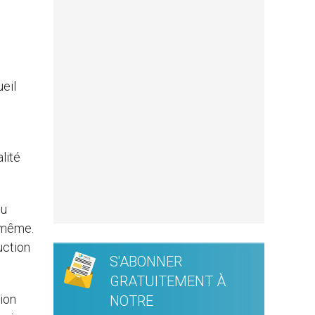
ueil
lité
du
i-même.
uction
S'ABONNER
GRATUITEMENT À
nion
NOTRE