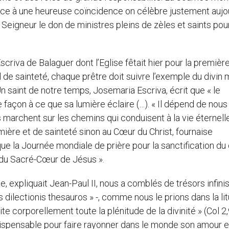
grâce à une heureuse coïncidence on célèbre justement aujou
Seigneur le don de ministres pleins de zèles et saints pou
criva de Balaguer dont l’Eglise fêtait hier pour la première
éal de sainteté, chaque prêtre doit suivre l’exemple du divin 
Un saint de notre temps, Josemaria Escriva, écrit que « le
façon à ce que sa lumière éclaire (…). « Il dépend de nous
marchent sur les chemins qui conduisent à la vie éternelle 
mière et de sainteté sinon au Cœur du Christ, fournaise
que la Journée mondiale de prière pour la sanctification du
é du Sacré-Cœur de Jésus ».
e, expliquait Jean-Paul II, nous a comblés de trésors infini
 dilectionis thesauros » -, comme nous le prions dans la lit
e corporellement toute la plénitude de la divinité » (Col 2,
ndispensable pour faire rayonner dans le monde son amour e