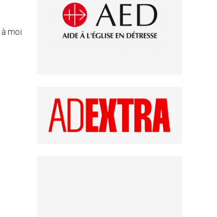
 à moi
t