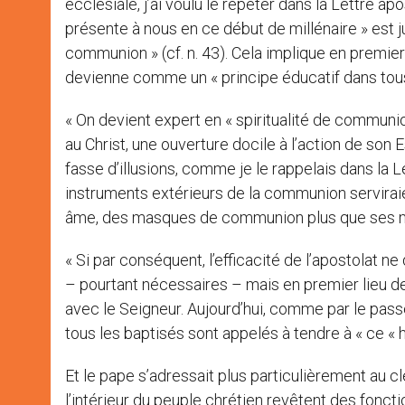
ecclésiale, j’ai voulu le répéter dans la Lettre ap
présente à nous en ce début de millénaire » est jus
communion » (cf. n. 43). Cela implique en premier
devienne comme un « principe éducatif dans tous le
« On devient expert en « spiritualité de communio
au Christ, une ouverture docile à l’action de son 
fasse d’illusions, comme je le rappelais dans la L
instruments extérieurs de la communion serviraie
âme, des masques de communion plus que ses moye
« Si par conséquent, l’efficacité de l’apostolat n
– pourtant nécessaires – mais en premier lieu de 
avec le Seigneur. Aujourd’hui, comme par le passé,
tous les baptisés sont appelés à tendre à « ce « ha
Et le pape s’adressait plus particulièrement au cle
l’intérieur du peuple chrétien revêtent des fonc