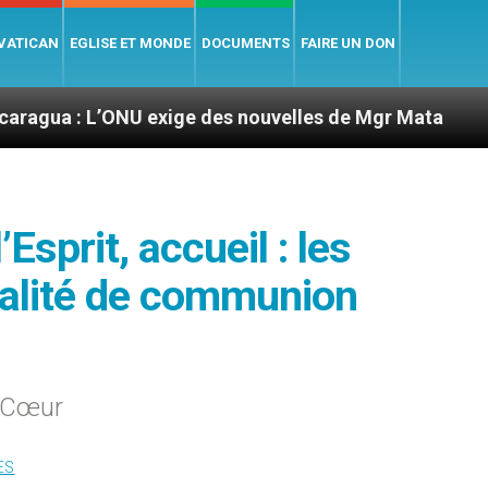
 VATICAN
EGLISE ET MONDE
DOCUMENTS
FAIRE UN DON
NU exige des nouvelles de Mgr Mata
Sept signe
’Esprit, accueil : les
tualité de communion
é Cœur
ES