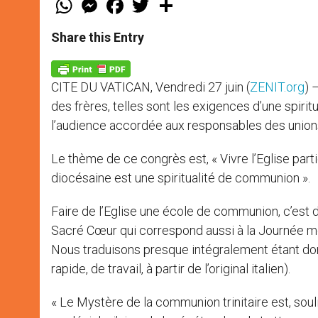
h
e
a
w
h
a
s
c
i
a
t
s
e
t
r
Share this Entry
s
e
b
t
e
A
n
o
e
p
g
o
r
p
e
k
CITE DU VATICAN, Vendredi 27 juin (
ZENIT.org
) 
r
des frères, telles sont les exigences d’une spiri
l’audience accordée aux responsables des unions 
Le thème de ce congrès est, « Vivre l’Eglise par
diocésaine est une spiritualité de communion ».
Faire de l’Eglise une école de communion, c’est
Sacré Cœur qui correspond aussi à la Journée mon
Nous traduisons presque intégralement étant don
rapide, de travail, à partir de l’original italien).
« Le Mystère de la communion trinitaire est, soul