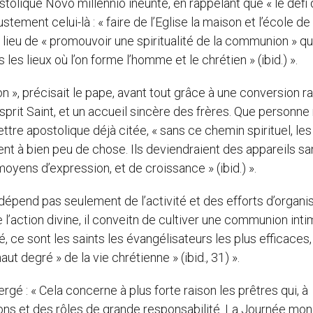
ostolique Novo millennio ineunte, en rappelant que « le défi 
tement celui-là : « faire de l’Eglise la maison et l’école de 
 lieu de « promouvoir une spiritualité de la communion » qu
s lieux où l’on forme l’homme et le chrétien » (ibid.) ».
n », précisait le pape, avant tout grâce à une conversion r
Esprit Saint, et un accueil sincère des frères. Que personne
ettre apostolique déjà citée, « sans ce chemin spirituel, les
nt à bien peu de chose. Ils deviendraient des appareils sa
ns d’expression, et de croissance » (ibid.) ».
e dépend pas seulement de l’activité et des efforts d’organi
l’action divine, il conveitn de cultiver une communion int
 ce sont les saints les évangélisateurs les plus efficaces,
ut degré » de la vie chrétienne » (ibid., 31) ».
rgé : « Cela concerne à plus forte raison les prêtres qui, à
tions et des rôles de grande responsabilité. La Journée mon