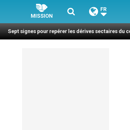
FR
MISSION
s pour repérer les dérives sectaires du coaching