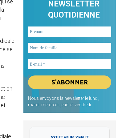
qui se
NEWSLETTER
la
QUOTIDIENNE
i
adicale
 ne se
ns
sation
ime
Nous envoyons la newsletter le lundi,
 et
mardi, mercredi, jeudi et vendredi
diale
SOUTENIR ZENIT