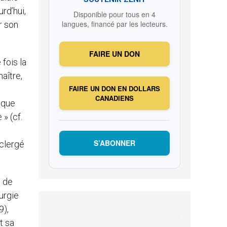
rd’hui,
Disponible pour tous en 4
langues, financé par les lecteurs.
r son
FAIRE UN DON
 fois la
maître,
FAIRE UN DON EN DOLLARS
CANADIENS
 que
» (cf.
S’ABONNER
 clergé
s de
urgie
9),
t sa