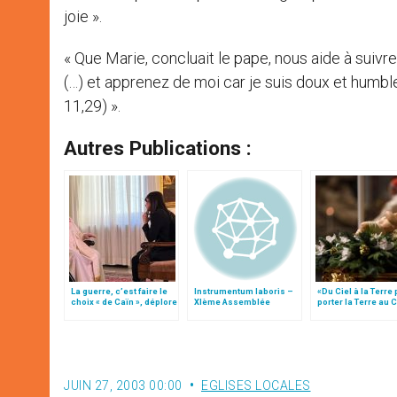
joie ».
« Que Marie, concluait le pape, nous aide à sui
(…) et apprenez de moi car je suis doux et humbl
11,29) ».
Autres Publications :
La guerre, c’est faire le
Instrumentum laboris –
«Du Ciel à la Terre
choix « de Caïn », déplore
XIème Assemblée
porter la Terre au C
le pape François
Générale Ordinaire du
par Mgr Francesco 
Synode des Évêques
JUIN 27, 2003 00:00
EGLISES LOCALES