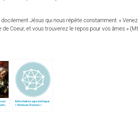
vre docilement Jésus qui nous répète constamment: « Venez
e de Coeur, et vous trouverez le repos pour vos âmes » (M
 pour
Exhortation apostolique
iel»,
« Verbum Domini »
Follo