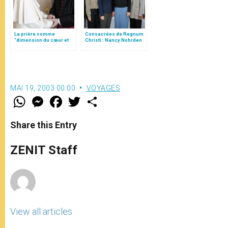
La prière comme
Consacrées de Regnum
"dimension du cœur et
Christi : Nancy Nohrden
acte de liberté", par Mgr
réélue supérieure
Follo
générale
MAI 19, 2003 00:00
VOYAGES
W
M
F
T
S
h
e
a
w
h
a
s
c
i
a
t
s
e
t
r
Share this Entry
s
e
b
t
e
A
n
o
e
p
g
o
r
ZENIT Staff
p
e
k
r
View all articles