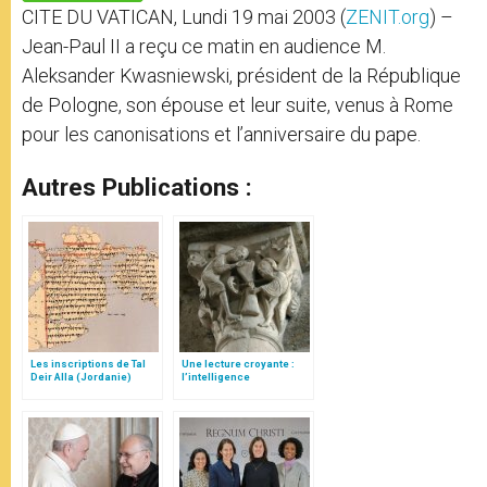
p
e
k
CITE DU VATICAN, Lundi 19 mai 2003 (
ZENIT.org
) –
r
Jean-Paul II a reçu ce matin en audience M.
Aleksander Kwasniewski, président de la République
de Pologne, son épouse et leur suite, venus à Rome
pour les canonisations et l’anniversaire du pape.
Autres Publications :
Les inscriptions de Tal
Une lecture croyante :
Deir Alla (Jordanie)
l’intelligence
typologique des deux
Testaments