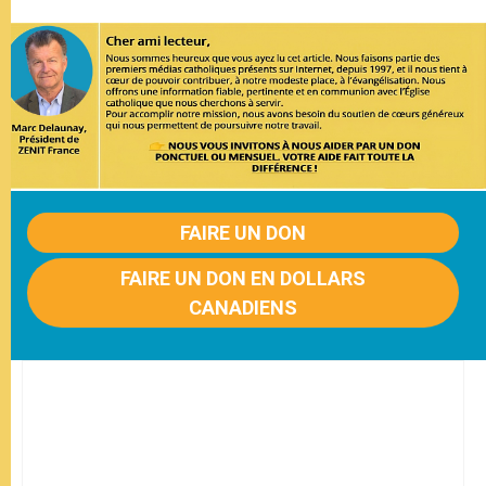
FAIRE UN DON
FAIRE UN DON EN DOLLARS
CANADIENS