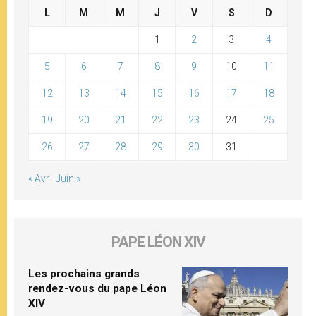
L
M
M
J
V
S
D
1
2
3
4
5
6
7
8
9
10
11
12
13
14
15
16
17
18
19
20
21
22
23
24
25
26
27
28
29
30
31
« Avr
Juin »
PAPE LÉON XIV
Les prochains grands
rendez-vous du pape Léon
XIV