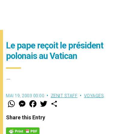
Le pape reçoit le président
polonais au Vatican
–
MAI 19, 2003 00:00
ZENIT STAFF
VOYAGES
W
M
F
T
S
h
e
a
w
h
a
s
c
i
a
t
s
e
t
r
Share this Entry
s
e
b
t
e
A
n
o
e
p
g
o
r