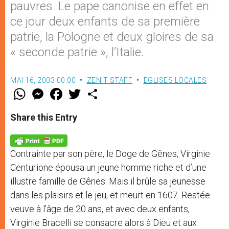
pauvres. Le pape canonise en effet en
ce jour deux enfants de sa première
patrie, la Pologne et deux gloires de sa
« seconde patrie », l’Italie.
MAI 16, 2003 00:00
ZENIT STAFF
EGLISES LOCALES
W
M
F
T
S
h
e
a
w
h
a
s
c
i
a
t
s
e
t
r
Share this Entry
s
e
b
t
e
A
n
o
e
p
g
o
r
p
e
k
Contrainte par son père, le Doge de Gênes, Virginie
r
Centurione épousa un jeune homme riche et d’une
illustre famille de Gênes. Mais il brûle sa jeunesse
dans les plaisirs et le jeu, et meurt en 1607. Restée
veuve à l’âge de 20 ans, et avec deux enfants,
Virginie Bracelli se consacre alors à Dieu et aux