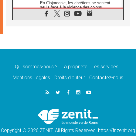
En Cisjordanie, les chrétiens se sentent
seuls face à la violence des colons
08.08.2026
Léon XIV au sanctuaire de Notre Dame du
Bon Conseil à Genazzano en septembre
08.08.2026
Léon XIV: Sainte Agathe aide à contempler
la victoire de l'amour sur la mort
08.08.2026
«Relancer l'empathie», le projet Triennal d'art
des Universités catholiques
Qui sommes-nous ?
La propriété
Les services
08.08.2026
Signis 2026, donner la parole aux religieuses
Mentions Legales
Droits d’auteur
Contactez-nous
catholiques
08.08.2026
Au Bangladesh, l'Église accompagne les
Dalits sur le chemin de la dignité
07.08.2026
Philippines: le vicariat apostolique de
Calapan devient un diocèse
Copyright © 2026 ZENIT. All Rights Reserved. https://fr.zenit.org