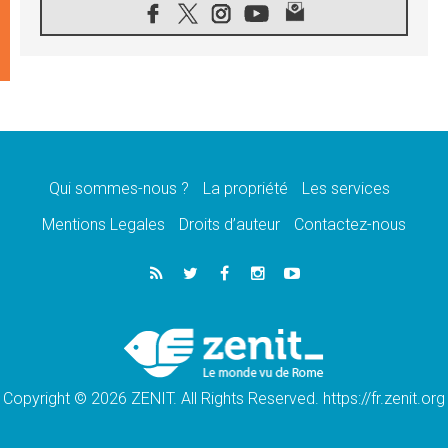
«les chrétiens veulent la paix»
06.08.2026
Au Mexique, le cardinal Parolin invite à être
aux côtés des marginalisées
06.08.2026
À Assise, le Pape invite les jeunes à
«construire la civilisation de l'amour»
05.08.2026
La visite du Pape en Argentine portera «un
message de paix et de dignité humaine»
Qui sommes-nous ?
La propriété
Les services
05.08.2026
Mentions Legales
Droits d’auteur
Contactez-nous
«La visite du Pape en Uruguay renforcera
l'espérance» affirme Mgr Tróccoli
05.08.2026
Le nonce en Ukraine: «Il est inquiétant
d'entendre ceux qui bénissent la guerre»
05.08.2026
Léon XIV au Pérou, une lueur d'espoir pour
un peuple en quête de paix
Copyright © 2026 ZENIT. All Rights Reserved. https://fr.zenit.org