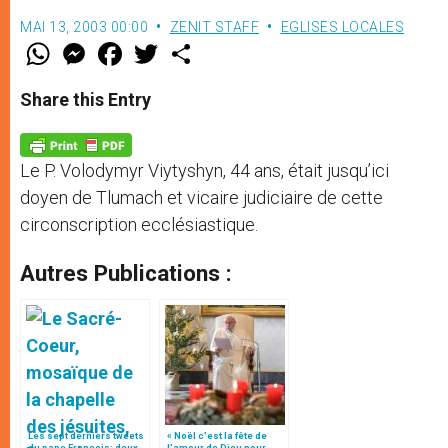
MAI 13, 2003 00:00
ZENIT STAFF
EGLISES LOCALES
W
M
F
T
S
h
e
a
w
h
a
s
c
i
a
t
s
e
t
r
Share this Entry
s
e
b
t
e
A
n
o
e
p
g
o
r
p
e
k
Le P. Volodymyr Viytyshyn, 44 ans, était jusqu’ici
r
doyen de Tlumach et vicaire judiciaire de cette
circonscription ecclésiastique.
Autres Publications :
Les sept derniers tweets
« Noël c’est la fête de
du pape François: deux
l’amour de Dieu pour