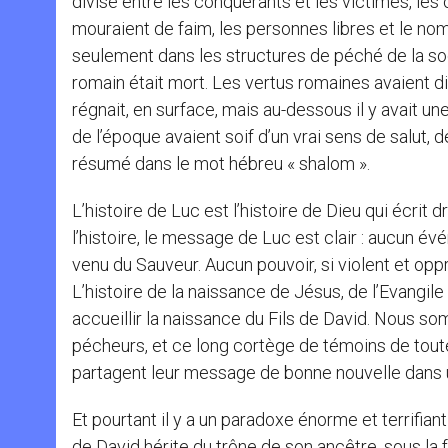
divisé entre les conquérants et les victimes, les
mouraient de faim, les personnes libres et le nom
seulement dans les structures de péché de la soc
romain était mort. Les vertus romaines avaient di
régnait, en surface, mais au-dessous il y avait une
de l’époque avaient soif d’un vrai sens de salut, d
résumé dans le mot hébreu « shalom ».
L’histoire de Luc est l’histoire de Dieu qui écri
l’histoire, le message de Luc est clair : aucun é
venu du Sauveur. Aucun pouvoir, si violent et opp
L’histoire de la naissance de Jésus, de l’Evangile
accueillir la naissance du Fils de David. Nous somm
pécheurs, et ce long cortège de témoins de toute
partagent leur message de bonne nouvelle dans 
Et pourtant il y a un paradoxe énorme et terrifiant
de David hérite du trône de son ancêtre, sous la