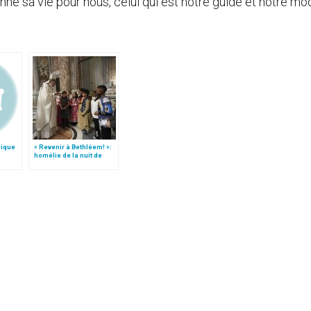
nne sa vie pour nous, celui qui est notre guide et notre mo
lique
« Revenir à Bethléem! »:
homélie de la nuit de
Noël (texte complet)