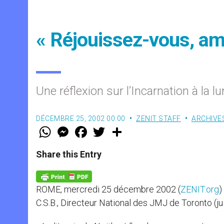
« Réjouissez-vous, ami
Une réflexion sur l’Incarnation à la l
DÉCEMBRE 25, 2002 00:00
ZENIT STAFF
ARCHIVE
W
M
F
T
S
h
e
a
w
h
a
s
c
i
a
t
s
e
t
r
Share this Entry
s
e
b
t
e
A
n
o
e
p
g
o
r
p
e
k
ROME, mercredi 25 décembre 2002 (
ZENIT.org
)
r
C.S.B., Directeur National des JMJ de Toronto (jui