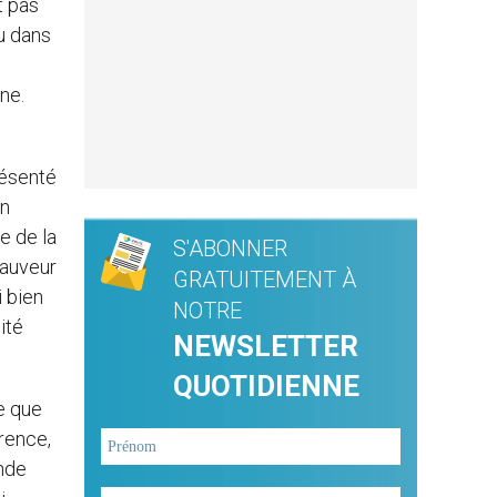
t pas
u dans
ne.
résenté
un
e de la
S'ABONNER
Sauveur
GRATUITEMENT À
 bien
NOTRE
ité
NEWSLETTER
QUOTIDIENNE
Ce que
arence,
onde