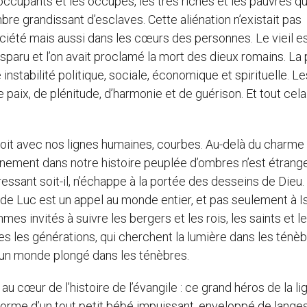
 occupants et les occupés, les très riches et les pauvres qu
bre grandissant d’esclaves. Cette aliénation n’existait pas
iété mais aussi dans les cœurs des personnes. Le vieil es
sparu et l’on avait proclamé la mort des dieux romains. La 
 instabilité politique, sociale, économique et spirituelle. L
e paix, de plénitude, d’harmonie et de guérison. Et tout cela
t droit avec nos lignes humaines, courbes. Au-delà du charme
vénement dans notre histoire peuplée d’ombres n’est étrange
ressant soit-il, n’échappe à la portée des desseins de Dieu.
 de Luc est un appel au monde entier, et pas seulement à Is
es invités à suivre les bergers et les rois, les saints et l
s les générations, qui cherchent la lumière dans les ténèb
un monde plongé dans les ténèbres.
 au cœur de l’histoire de l’évangile : ce grand héros de la l
 forme d’un tout petit bébé impuissant, enveloppé de langes