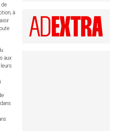
t de
tion, à
aisir
route
du
ns aux
 leurs
.
de
edans
ans