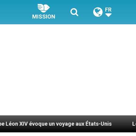
FR
MISSION
ue un voyage aux États-Unis
Le pape Léon XIV 