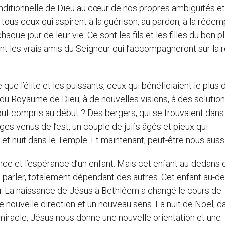
onditionnelle de Dieu au cœur de nos propres ambiguïtés e
tous ceux qui aspirent à la guérison, au pardon, à la rédemp
, chaque jour de leur vie. Ce sont les fils et les filles du bon pl
nt les vrais amis du Seigneur qui l’accompagneront sur la 
ue l’élite et les puissants, ceux qui bénéficiaient le plus 
n du Royaume de Dieu, à de nouvelles visions, à des solutio
out compris au début ? Des bergers, qui se trouvaient dans
s venus de l’est, un couple de juifs âgés et pieux qui
r et nuit dans le Temple. Et maintenant, peut-être nous aussi
ce et l’espérance d’un enfant. Mais cet enfant au-dedans 
e parler, totalement dépendant des autres. Cet enfant au-d
u. La naissance de Jésus à Bethléem a changé le cours de
ne nouvelle direction et un nouveau sens. La nuit de Noël, d
 miracle, Jésus nous donne une nouvelle orientation et une