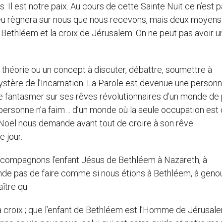
s. Il est notre paix. Au cours de cette Sainte Nuit ce n’est 
Dieu règnera sur nous que nous recevons, mais deux moyens
 Bethléem et la croix de Jérusalem. On ne peut pas avoir u
 théorie ou un concept à discuter, débattre, soumettre à
mystère de l’Incarnation. La Parole est devenue une person
de fantasmer sur ses rêves révolutionnaires d’un monde de 
personne n’a faim… d’un monde où la seule occupation est 
Noël nous demande avant tout de croire à son rêve
 jour.
ccompagnons l’enfant Jésus de Bethléem à Nazareth, à
de pas de faire comme si nous étions à Bethléem, à geno
ître qu
la croix ; que l’enfant de Bethléem est l’Homme de Jérusal