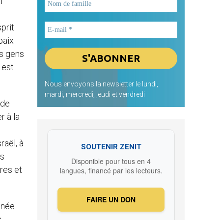
i
prit
paix
es gens
 est
Nous envoyons la newsletter le lundi,
mardi, mercredi, jeudi et vendredi
 de
r à la
raël, à
SOUTENIR ZENIT
es
Disponible pour tous en 4
res et
langues, financé par les lecteurs.
FAIRE UN DON
ignée
,