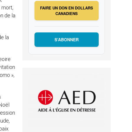
 mort,
FAIRE UN DON EN DOLLARS
CANADIENS
n de la
e la
S’ABONNER
eoire
itation
Homo »,
s
 Noël
ression
tude,
paix