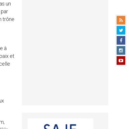
pas un
 par
n trône
ne à
paix et
celle
ux
em,