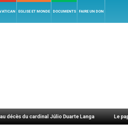
 VATICAN
EGLISE ET MONDE
DOCUMENTS
FAIRE UN DON
inal Júlio Duarte Langa
Le pape Léon XIV évoq