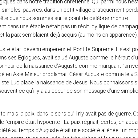
iques dans notre tradition chrétienne. Qui parmi nous n’es
s simples, pauvres, dans un petit village pratiquement perd
fête que nous sommes sur le point de célébrer montre
ant dans une étable n’était pas un récit idyllique de campag
et la paix semblaient déjà acquis (au moins en apparence).
uste était devenu empereur et Pontife Suprême. Il s’est p
ans ses Eglogues, avait salué Auguste comme le héraut d’
onneur de la naissance d’Auguste comme marquant l’arrivé
gé en Asie Mineur proclamait César Auguste comme le « 
liste Luc place la naissance de Jésus. Nous connaissons si
 souvent ce qu’il y a au coeur de son message d’une simplic
e mais la paix, dans le sens qu’il n’y avait pas de guerre. 
e l’empire était hypocrite ! La paix régnait, certes, en app
ociété au temps d’Auguste était une société aliénée : un m