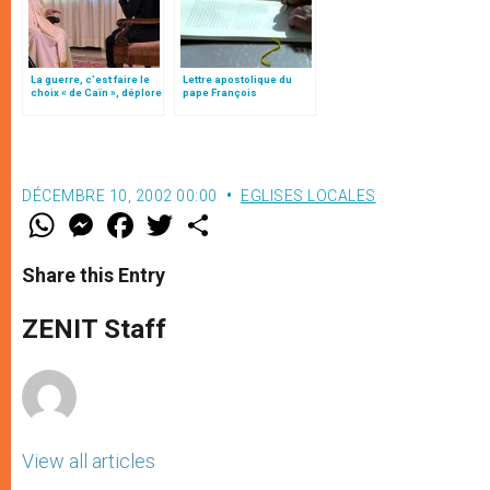
La guerre, c’est faire le
Lettre apostolique du
choix « de Caïn », déplore
pape François
le pape François
«Misericordia et misera»
(texte complet)
DÉCEMBRE 10, 2002 00:00
EGLISES LOCALES
W
M
F
T
S
h
e
a
w
h
a
s
c
i
a
t
s
e
t
r
Share this Entry
s
e
b
t
e
A
n
o
e
p
g
o
r
ZENIT Staff
p
e
k
r
View all articles