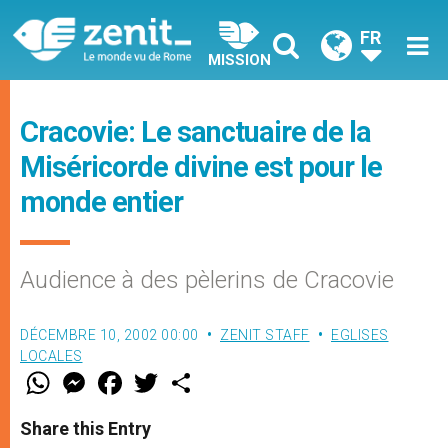
FR
MISSION
Cracovie: Le sanctuaire de la
Miséricorde divine est pour le
monde entier
Audience à des pèlerins de Cracovie
DÉCEMBRE 10, 2002 00:00
ZENIT STAFF
EGLISES
LOCALES
W
M
F
T
S
h
e
a
w
h
a
s
c
i
a
t
s
e
t
r
Share this Entry
s
e
b
t
e