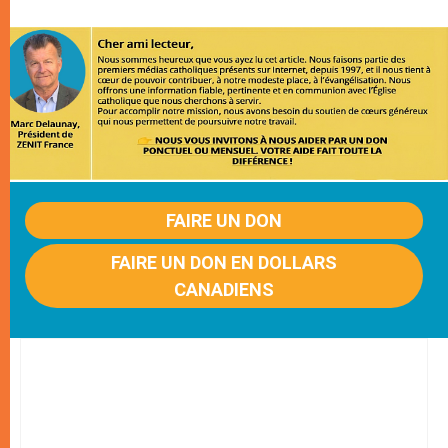
FAIRE UN DON
FAIRE UN DON EN DOLLARS
CANADIENS