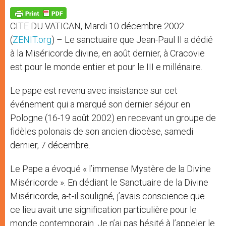
A
n
o
e
p
g
o
r
p
e
k
CITE DU VATICAN, Mardi 10 décembre 2002
r
(
ZENIT.org
) – Le sanctuaire que Jean-Paul II a dédié
à la Miséricorde divine, en août dernier, à Cracovie
est pour le monde entier et pour le III e millénaire.
Le pape est revenu avec insistance sur cet
événement qui a marqué son dernier séjour en
Pologne (16-19 août 2002) en recevant un groupe de
fidèles polonais de son ancien diocèse, samedi
dernier, 7 décembre.
Le Pape a évoqué « l’immense Mystère de la Divine
Miséricorde ». En dédiant le Sanctuaire de la Divine
Miséricorde, a-t-il souligné, j’avais conscience que
ce lieu avait une signification particulière pour le
monde contemporain. Je n’ai pas hésité à l’appeler le