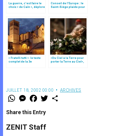
La guerre, c’est faire le
Conseil de l'Europe : le
choix « de Caïn », déplore
Saint-Siège plaide pour
le pape François
"une affirmation ferme du
droit à la liberté
religieuse"
« Fratelli tutti »: le texte
«Du Ciel à la Terre pour
complet de la 3e
porter la Terre au Ciel»,
encyclique du pape
par Mgr Francesco Follo
François
JUILLET 18, 2002 00:00
ARCHIVES
W
M
F
T
S
h
e
a
w
h
a
s
c
i
a
t
s
e
t
r
Share this Entry
s
e
b
t
e
A
n
o
e
p
g
o
r
ZENIT Staff
p
e
k
r