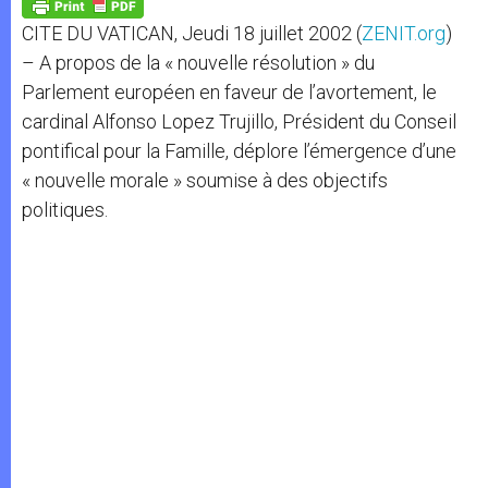
p
g
o
r
p
e
k
CITE DU VATICAN, Jeudi 18 juillet 2002 (
ZENIT.org
)
r
– A propos de la « nouvelle résolution » du
Parlement européen en faveur de l’avortement, le
cardinal Alfonso Lopez Trujillo, Président du Conseil
pontifical pour la Famille, déplore l’émergence d’une
« nouvelle morale » soumise à des objectifs
politiques.