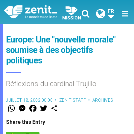
FR
MISSION
Europe: Une "nouvelle morale"
soumise à des objectifs
politiques
Réflexions du cardinal Trujillo
JUILLET 18, 2002 00:00
ZENIT STAFF
ARCHIVES
W
M
F
T
S
h
e
a
w
h
a
s
c
i
a
t
s
e
t
r
Share this Entry
s
e
b
t
e
A
n
o
e