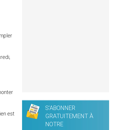
empler
redi,
monter
S'ABONNER
ien est
GRATUITEMENT À
NOTRE