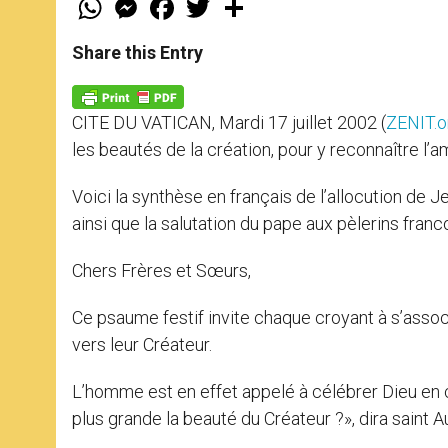
h
e
a
w
h
a
s
c
i
a
t
s
e
t
r
Share this Entry
s
e
b
t
e
A
n
o
e
p
g
o
r
p
e
k
CITE DU VATICAN, Mardi 17 juillet 2002 (
ZENIT.o
r
les beautés de la création, pour y reconnaître l’a
Voici la synthèse en français de l’allocution de J
ainsi que la salutation du pape aux pèlerins fran
Chers Frères et Sœurs,
Ce psaume festif invite chaque croyant à s’assoc
vers leur Créateur.
L’homme est en effet appelé à célébrer Dieu en 
plus grande la beauté du Créateur ?», dira saint A