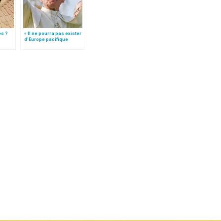
es ?
« Il ne pourra pas exister
d’Europe pacifique
sans… »: l’Ukraine, dans
la vision de Jean-Paul II