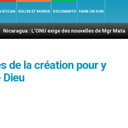
 VATICAN
EGLISE ET MONDE
DOCUMENTS
FAIRE UN DON
 L’ONU exige des nouvelles de Mgr Mata
Sept s
 de la création pour y
e Dieu