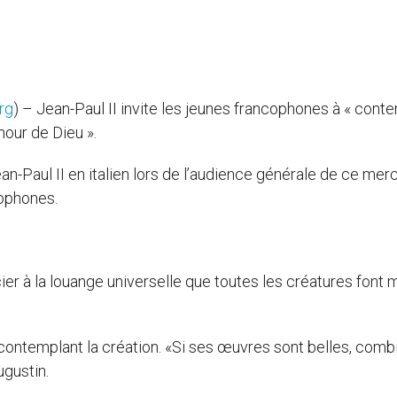
rg
) – Jean-Paul II invite les jeunes francophones à « cont
mour de Dieu ».
ean-Paul II en italien lors de l’audience générale de ce merc
cophones.
ier à la louange universelle que toutes les créatures font 
contemplant la création. «Si ses œuvres sont belles, comb
ugustin.