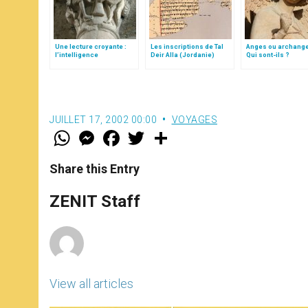
Une lecture croyante :
Les inscriptions de Tal
Anges ou archang
l’intelligence
Deir Alla (Jordanie)
Qui sont-ils ?
typologique des deux
Testaments
JUILLET 17, 2002 00:00
VOYAGES
W
M
F
T
S
h
e
a
w
h
a
s
c
i
a
t
s
e
t
r
Share this Entry
s
e
b
t
e
A
n
o
e
p
g
o
r
ZENIT Staff
p
e
k
r
View all articles