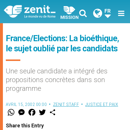
FR
MISSION
France/Elections: La bioéthique,
le sujet oublié par les candidats
Une seule candidate a intégré des
propositions concrètes dans son
programme
AVRIL 15, 2002 00:00
ZENIT STAFF
JUSTICE ET PAIX
W
M
F
T
S
h
e
a
w
h
a
s
c
i
a
t
s
e
t
r
Share this Entry
s
e
b
t
e