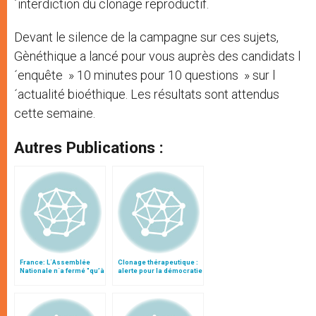
´interdiction du clonage reproductif.
Devant le silence de la campagne sur ces sujets,
Gènéthique a lancé pour vous auprès des candidats l
´enquête » 10 minutes pour 10 questions » sur l
´actualité bioéthique. Les résultats sont attendus
cette semaine.
Autres Publications :
France: L´Assemblée
Clonage thérapeutique :
Nationale n´a fermé "qu’à
alerte pour la démocratie
moitié" la porte au
!
clonage