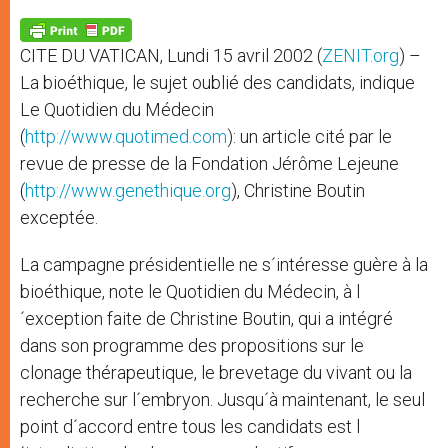
A
n
o
e
p
g
o
r
p
e
k
CITE DU VATICAN, Lundi 15 avril 2002 (
ZENIT.org
) –
r
La bioéthique, le sujet oublié des candidats, indique
Le Quotidien du Médecin
(
http://www.quotimed.com
): un article cité par le
revue de presse de la Fondation Jérôme Lejeune
(
http://www.genethique.org
), Christine Boutin
exceptée.
La campagne présidentielle ne s´intéresse guère à la
bioéthique, note le Quotidien du Médecin, à l
´exception faite de Christine Boutin, qui a intégré
dans son programme des propositions sur le
clonage thérapeutique, le brevetage du vivant ou la
recherche sur l´embryon. Jusqu´à maintenant, le seul
point d´accord entre tous les candidats est l