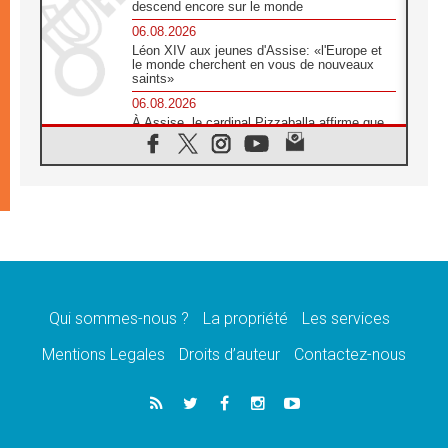
descend encore sur le monde
06.08.2026
Léon XIV aux jeunes d'Assise: «l'Europe et
le monde cherchent en vous de nouveaux
saints»
06.08.2026
À Assise, le cardinal Pizzaballa affirme que
«les chrétiens veulent la paix»
06.08.2026
Au Mexique, le cardinal Parolin invite à être
aux côtés des marginalisées
06.08.2026
À Assise, le Pape invite les jeunes à
«construire la civilisation de l'amour»
05.08.2026
La visite du Pape en Argentine portera «un
message de paix et de dignité humaine»
Qui sommes-nous ?
La propriété
Les services
05.08.2026
Mentions Legales
Droits d’auteur
Contactez-nous
«La visite du Pape en Uruguay renforcera
l'espérance» affirme Mgr Tróccoli
05.08.2026
Le nonce en Ukraine: «Il est inquiétant
d'entendre ceux qui bénissent la guerre»