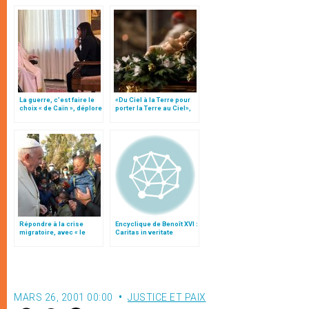
La guerre, c’est faire le
«Du Ciel à la Terre pour
choix « de Caïn », déplore
porter la Terre au Ciel»,
le pape François
par Mgr Francesco Follo
Répondre à la crise
Encyclique de Benoît XVI :
migratoire, avec « le
Caritas in veritate
style de l’humanité »!
(texte complet)
MARS 26, 2001 00:00
JUSTICE ET PAIX