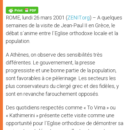
A
n
o
e
p
g
o
r
p
e
k
ROME, lundi 26 mars 2001 (
ZENIT.org
) – A quelques
r
semaines de la visite de Jean-Paul II en Grèce, le
débat s´anime entre l´Eglise orthodoxe locale et la
population.
A Athènes, on observe des sensibilités très
différentes. Le gouvernement, la presse
progressiste et une bonne partie de la population,
sont favorables à ce pèlerinage. Les secteurs les
plus conservateurs du clergé grec et des fidèles, y
sont en revanche farouchement opposés.
Des quotidiens respectés comme « To Vima » ou
« Kathimerini » présente cette visite comme une
opportunité pour l´Eglise orthodoxe de démontrer sa