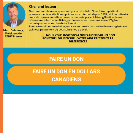
FAIRE UN DON
FAIRE UN DON EN DOLLARS
CANADIENS