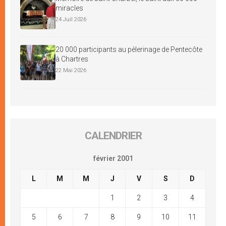
miracles
24 Juil 2026
20 000 participants au pèlerinage de Pentecôte
à Chartres
22 Mai 2026
CALENDRIER
février 2001
L
M
M
J
V
S
D
1
2
3
4
5
6
7
8
9
10
11