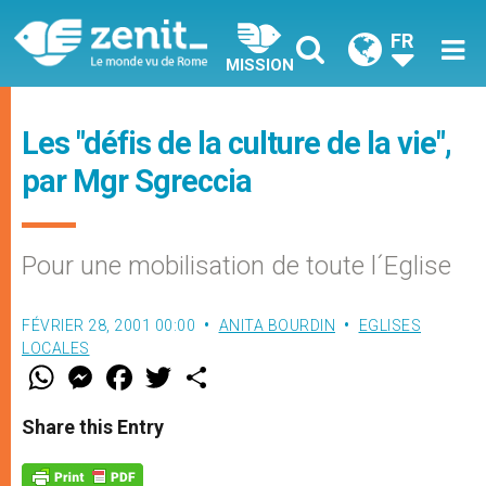
FR
MISSION
Les "défis de la culture de la vie",
par Mgr Sgreccia
Pour une mobilisation de toute l´Eglise
FÉVRIER 28, 2001 00:00
ANITA BOURDIN
EGLISES
LOCALES
W
M
F
T
S
h
e
a
w
h
a
s
c
i
a
t
s
e
t
r
Share this Entry
s
e
b
t
e
A
n
o
e
p
g
o
r