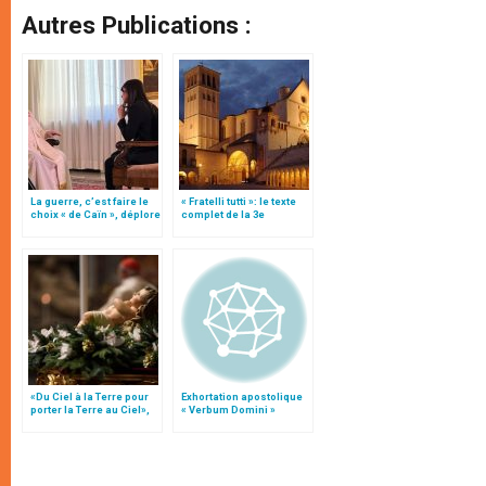
Autres Publications :
La guerre, c’est faire le
« Fratelli tutti »: le texte
choix « de Caïn », déplore
complet de la 3e
le pape François
encyclique du pape
François
«Du Ciel à la Terre pour
Exhortation apostolique
porter la Terre au Ciel»,
« Verbum Domini »
par Mgr Francesco Follo