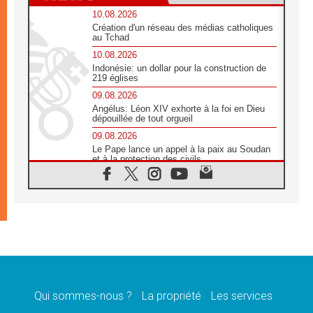
10.08.2026
Création d'un réseau des médias catholiques
au Tchad
10.08.2026
Indonésie: un dollar pour la construction de
219 églises
09.08.2026
Angélus: Léon XIV exhorte à la foi en Dieu
dépouillée de tout orgueil
09.08.2026
Le Pape lance un appel à la paix au Soudan
et à la protection des civils
09.08.2026
Déclaration d'Addis-Abeba du SCEAM sur
l'Éducation Catholique en Afrique
08.08.2026
En Cisjordanie, les chrétiens se sentent
seuls face à la violence des colons
08.08.2026
Léon XIV au sanctuaire de Notre Dame du
Bon Conseil à Genazzano en septembre
Qui sommes-nous ?
La propriété
Les services
08.08.2026
Léon XIV: Sainte Agathe aide à contempler