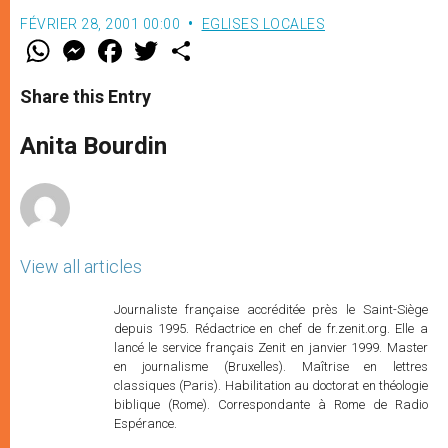
FÉVRIER 28, 2001 00:00
EGLISES LOCALES
W
M
F
T
S
h
e
a
w
h
a
s
c
i
a
t
s
e
t
r
Share this Entry
s
e
b
t
e
A
n
o
e
p
g
o
r
Anita Bourdin
p
e
k
r
View all articles
Journaliste française accréditée près le Saint-Siège
depuis 1995. Rédactrice en chef de fr.zenit.org. Elle a
lancé le service français Zenit en janvier 1999. Master
en journalisme (Bruxelles). Maîtrise en lettres
classiques (Paris). Habilitation au doctorat en théologie
biblique (Rome). Correspondante à Rome de Radio
Espérance.