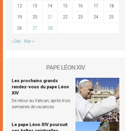
12
13
14
15
16
17
18
19
20
21
22
23
24
25
26
27
28
« Déc
Mar »
PAPE LÉON XIV
Les prochains grands
rendez-vous du pape Léon
XIV
De retour au Vatican, après trois
semaines de vacances
Le pape Léon XIV poursuit
ses haltes spirituelles