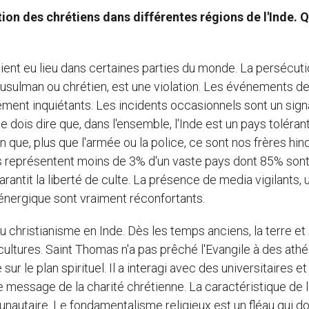
on des chrétiens dans différentes régions de l'Inde. Q
 aient eu lieu dans certaines parties du monde. La persécut
, musulman ou chrétien, est une violation. Les événements d
ent inquiétants. Les incidents occasionnels sont un sign
 dois dire que, dans l'ensemble, l'Inde est un pays tolérant
on que, plus que l'armée ou la police, ce sont nos frères hi
ens représentent moins de 3% d'un vaste pays dont 85% son
rantit la liberté de culte. La présence de media vigilants, 
énergique sont vraiment réconfortants.
 christianisme en Inde. Dès les temps anciens, la terre et
cultures. Saint Thomas n'a pas prêché l'Evangile à des athé
r le plan spirituel. Il a interagi avec des universitaires e
 message de la charité chrétienne. La caractéristique de l
nautaire. Le fondamentalisme religieux est un fléau qui do