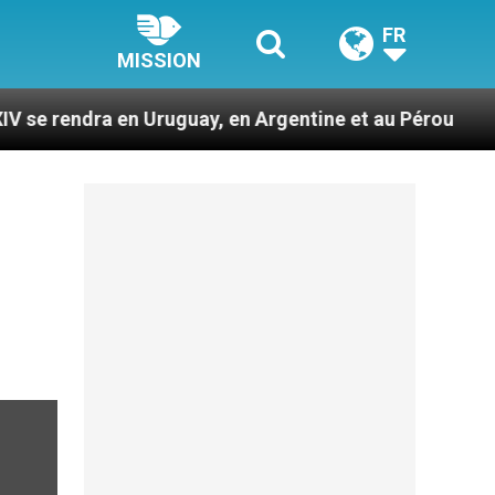
FR
MISSION
en Uruguay, en Argentine et au Pérou
Des proph