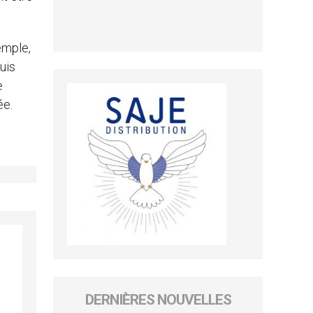
emple,
uis
e
ée.
DERNIÈRES NOUVELLES