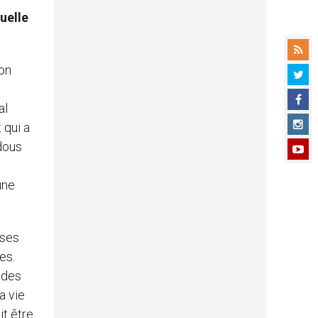
uelle
ion
e
al
 qui a
ndous
t
une
 ses
es.
t des
a vie
it être