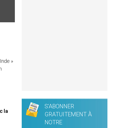
 Inde »
n
S'ABONNER
c la
GRATUITEMENT À
NOTRE