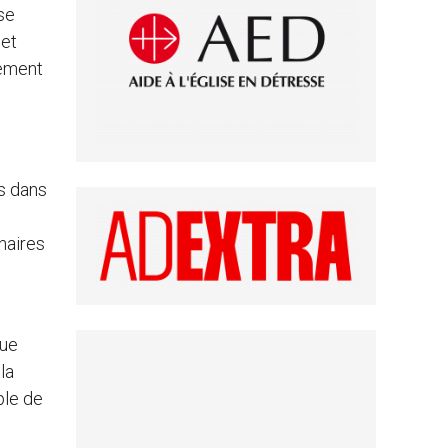
se
 et
nement
ns dans
naires
que
la
ple de