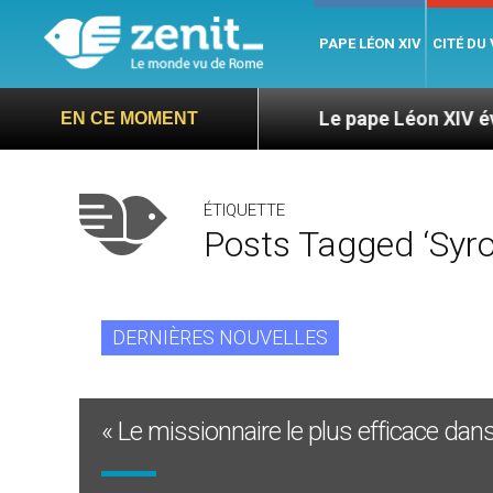
PAPE LÉON XIV
CITÉ DU
 Duarte Langa
Le pape Léon XIV évoque un voya
EN CE MOMENT
ÉTIQUETTE
Posts Tagged ‘syro
DERNIÈRES NOUVELLES
« Le missionnaire le plus efficace dans 