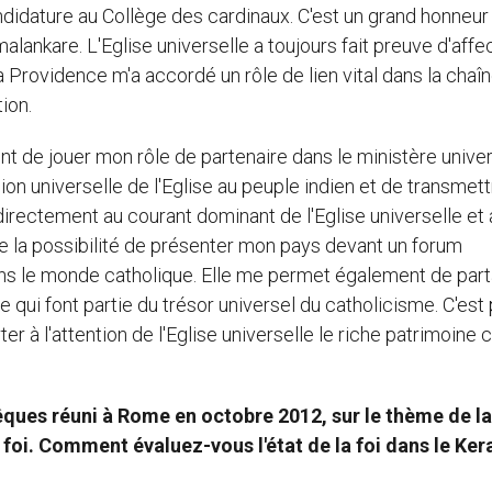
idature au Collège des cardinaux. C'est un grand honneur
-malankare. L'Eglise universelle a toujours fait preuve d'affe
La Providence m'a accordé un rôle de lien vital dans la chaî
ion.
nt de jouer mon rôle de partenaire dans le ministère unive
ision universelle de l'Eglise au peuple indien et de transmet
directement au courant dominant de l'Eglise universelle et 
 la possibilité de présenter mon pays devant un forum
 dans le monde catholique. Elle me permet également de part
re qui font partie du trésor universel du catholicisme. C'est
er à l'attention de l'Eglise universelle le riche patrimoine c
êques réuni à Rome en octobre 2012, sur le thème de la
foi. Comment évaluez-vous l'état de la foi dans le Kera