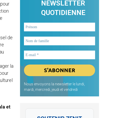
NEWSLETTER
 pour
ction
QUOTIDIENNE
ne
rsel de
tre
au
ager la
 pour
ulturel
Nous envoyons la newsletter le lundi,
mardi, mercredi, jeudi et vendredi
la et