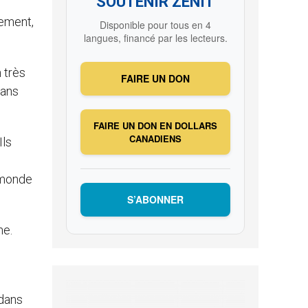
SOUTENIR ZENIT
mement,
Disponible pour tous en 4
langues, financé par les lecteurs.
 très
FAIRE UN DON
dans
FAIRE UN DON EN DOLLARS
CANADIENS
Ils
 monde
S’ABONNER
ne.
 dans