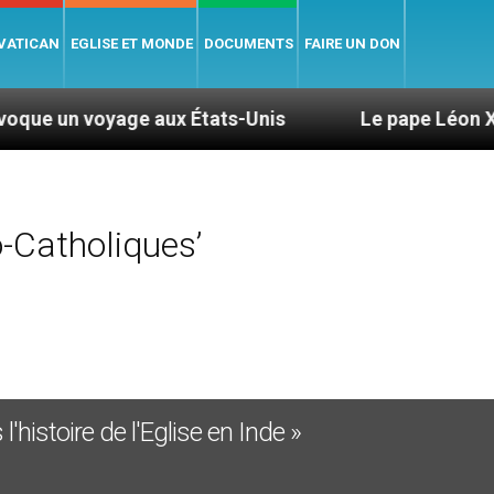
 VATICAN
EGLISE ET MONDE
DOCUMENTS
FAIRE UN DON
ge aux États-Unis
Le pape Léon XIV se rendra 
-Catholiques’
l'histoire de l'Eglise en Inde »