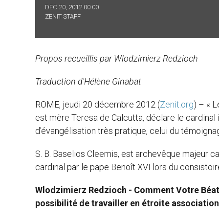
DEC 20, 2012 00:00
ZENIT STAFF
Propos recueillis par Wlodzimierz Redzioch
Traduction d'Hélène Ginabat
ROME, jeudi 20 décembre 2012 (
Zenit.org
) – « L
est mère Teresa de Calcutta, déclare le cardinal
d'évangélisation très pratique, celui du témoigna
S. B. Baselios Cleemis, est archevêque majeur ca
cardinal par le pape Benoît XVI lors du consistoi
Wlodzimierz Redzioch - Comment Votre Béatitud
possibilité de travailler en étroite associatio