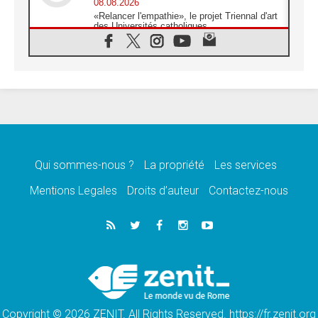
08.08.2026
«Relancer l'empathie», le projet Triennal d'art
des Universités catholiques
08.08.2026
Signis 2026, donner la parole aux religieuses
catholiques
08.08.2026
Au Bangladesh, l'Église accompagne les
Dalits sur le chemin de la dignité
07.08.2026
Philippines: le vicariat apostolique de
Calapan devient un diocèse
Qui sommes-nous ?
La propriété
Les services
07.08.2026
Congo-Brazzaville: le 15 août, entre solennité
Mentions Legales
Droits d’auteur
Contactez-nous
de l'Assomption et mémoire nationale
07.08.2026
«La paix commence par l'empathie» estime
le cardinal Parolin
07.08.2026
En Colombie, «la paix ne s'achète pas avec
une signature»
Copyright © 2026 ZENIT. All Rights Reserved. https://fr.zenit.org