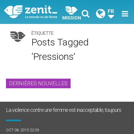
FR
MISSION
ÉTIQUETTE
Posts Tagged
‘pressions’
DERNIÈRES NOUVELLES
La violence contre une femme est inacceptable, toujours
OCT 08, 2015 22:09