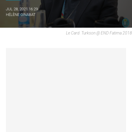
JUL 28, 2021 16:29
HÉLÈNE GINABAT
Le Card. Turkson @ END Fatima 2018