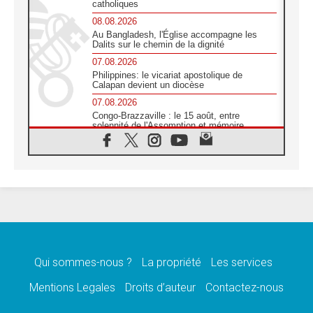
catholiques
08.08.2026
Au Bangladesh, l'Église accompagne les
Dalits sur le chemin de la dignité
07.08.2026
Philippines: le vicariat apostolique de
Calapan devient un diocèse
07.08.2026
Congo-Brazzaville : le 15 août, entre
solennité de l'Assomption et mémoire
nationale
07.08.2026
«La paix commence par l'empathie» estime
le cardinal Parolin
07.08.2026
En Colombie, «la paix ne s'achète pas avec
une signature»
07.08.2026
Le programme du voyage apostolique du
Pape en France dévoilé
Qui sommes-nous ?
La propriété
Les services
07.08.2026
Mentions Legales
Droits d’auteur
Contactez-nous
1ère Conférence continentale sur l'éducation
catholique en Afrique