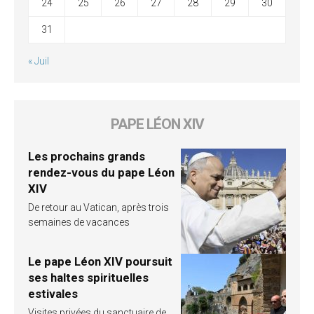
24
25
26
27
28
29
30
31
« Juil
PAPE LÉON XIV
Les prochains grands
rendez-vous du pape Léon
XIV
De retour au Vatican, après trois
semaines de vacances
Le pape Léon XIV poursuit
ses haltes spirituelles
estivales
Visites privées du sanctuaire de