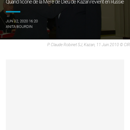
Quand l’icône de la Mère de Dieu de Kazan revient en Russie
JUN 12, 2020 16:20
ANITA BOURDIN
P. Claude Robinet SJ, Kazan, 11 Juin 2010 © ClR