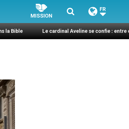
FR
MISSION
Le cardinal Aveline se confie : entre catéchuménat