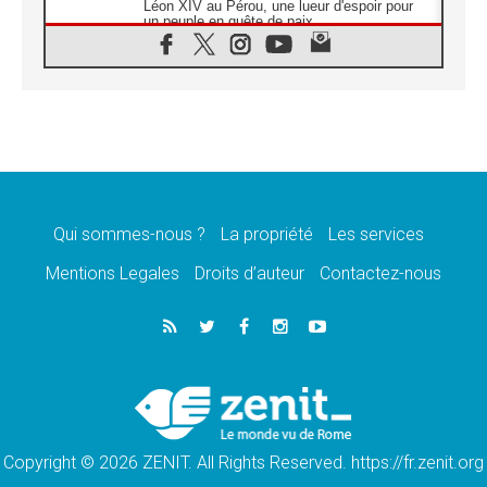
Léon XIV au Pérou, une lueur d'espoir pour
un peuple en quête de paix
05.08.2026
SCEAM: L'Église en Afrique vers
l'Assemblée ecclésiale de 2028 depuis
Addis-Abeba
05.08.2026
Le Pape exprime ses condoléances suite au
décès du cardinal Júlio Langa
05.08.2026
Le Pape attendu en novembre en Uruguay,
en Argentine et au Pérou
Qui sommes-nous ?
La propriété
Les services
05.08.2026
Mentions Legales
Droits d’auteur
Contactez-nous
Audience générale: la prière est un acte
d'espérance
04.08.2026
Léon XIV invite les Chevaliers de Colomb à
être des «prophètes de l'harmonie»
04.08.2026
Au Nigéria, attaques d'église, meurtre et
enlèvements de religieux suscitent l'émotion
Copyright © 2026 ZENIT. All Rights Reserved. https://fr.zenit.org