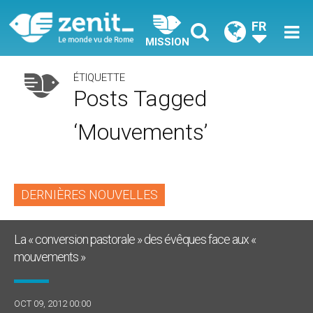
FR
MISSION
ÉTIQUETTE
Posts Tagged
‘mouvements’
DERNIÈRES NOUVELLES
La « conversion pastorale » des évêques face aux «
mouvements »
OCT 09, 2012 00:00