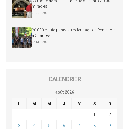
Mémoire de saint Charbel, le saint aux 30 000
miracles
24 Juil 2026
20 000 participants au pèlerinage de Pentecôte
à Chartres
22 Mai 2026
CALENDRIER
août 2026
L
M
M
J
V
S
D
1
2
3
4
5
6
7
8
9