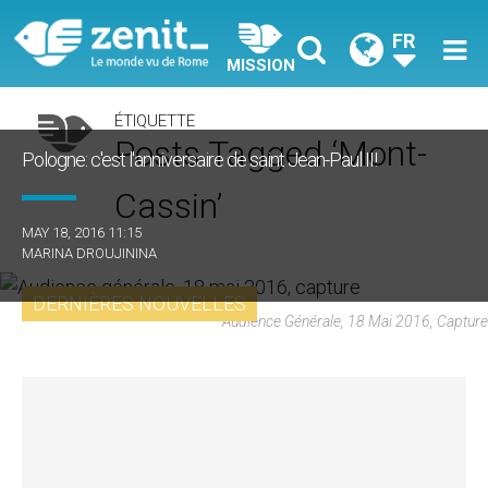
FR
MISSION
ÉTIQUETTE
Posts Tagged ‘Mont-
Pologne: c'est l'anniversaire de saint Jean-Paul II!
Cassin’
MAY 18, 2016 11:15
MARINA DROUJININA
DERNIÈRES NOUVELLES
Audience Générale, 18 Mai 2016, Capture