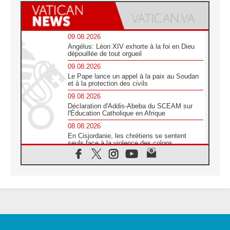
09.08.2026
Angélus: Léon XIV exhorte à la foi en Dieu
dépouillée de tout orgueil
09.08.2026
Le Pape lance un appel à la paix au Soudan
et à la protection des civils
09.08.2026
Déclaration d'Addis-Abeba du SCEAM sur
l'Éducation Catholique en Afrique
08.08.2026
En Cisjordanie, les chrétiens se sentent
seuls face à la violence des colons
08.08.2026
Léon XIV au sanctuaire de Notre Dame du
Bon Conseil à Genazzano en septembre
08.08.2026
Léon XIV: Sainte Agathe aide à contempler
la victoire de l'amour sur la mort
08.08.2026
«Relancer l'empathie», le projet Triennal d'art