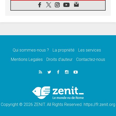
08.08.2026
Léon XIV au sanctuaire de Notre Dame du
Bon Conseil à Genazzano en septembre
08.08.2026
Léon XIV: Sainte Agathe aide à contempler
la victoire de l'amour sur la mort
08.08.2026
«Relancer l'empathie», le projet Triennal d'art
des Universités catholiques
Qui sommes-nous ?
La propriété
Les services
08.08.2026
Signis 2026, donner la parole aux religieuses
Mentions Legales
Droits d’auteur
Contactez-nous
catholiques
08.08.2026
Au Bangladesh, l'Église accompagne les
Dalits sur le chemin de la dignité
07.08.2026
Philippines: le vicariat apostolique de
Calapan devient un diocèse
Copyright © 2026 ZENIT. All Rights Reserved. https://fr.zenit.org