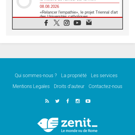
08.08.2026
«Relancer l'empathie», le projet Triennal d'art
des Universités catholiques
08.08.2026
Signis 2026, donner la parole aux religieuses
catholiques
08.08.2026
Au Bangladesh, l'Église accompagne les
Dalits sur le chemin de la dignité
07.08.2026
Philippines: le vicariat apostolique de
Calapan devient un diocèse
Qui sommes-nous ?
La propriété
Les services
07.08.2026
Congo-Brazzaville: le 15 août, entre solennité
Mentions Legales
Droits d’auteur
Contactez-nous
de l'Assomption et mémoire nationale
07.08.2026
«La paix commence par l'empathie» estime
le cardinal Parolin
07.08.2026
En Colombie, «la paix ne s'achète pas avec
une signature»