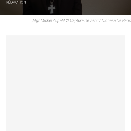
RÉDACTION
Mgr Michel Aupetit © Capture De Zenit / Diocèse De Paris