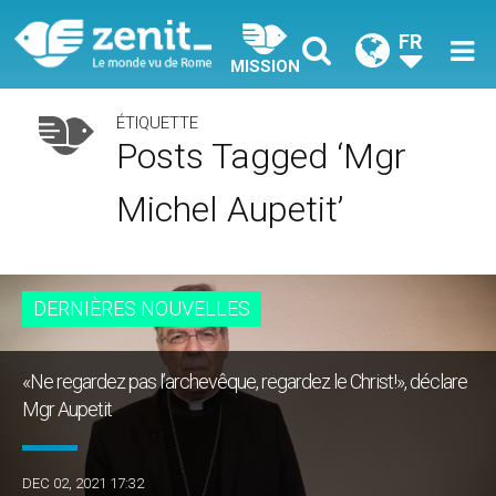
FR
MISSION
ÉTIQUETTE
Posts Tagged ‘Mgr
Michel Aupetit’
DERNIÈRES NOUVELLES
«Ne regardez pas l’archevêque, regardez le Christ!», déclare
Mgr Aupetit
DEC 02, 2021 17:32