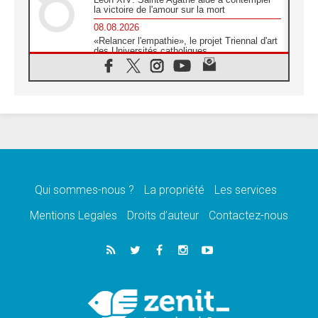
la victoire de l'amour sur la mort
08.08.2026
«Relancer l'empathie», le projet Triennal d'art
des Universités catholiques
08.08.2026
Signis 2026, donner la parole aux religieuses
catholiques
08.08.2026
Au Bangladesh, l'Église accompagne les
Dalits sur le chemin de la dignité
07.08.2026
Philippines: le vicariat apostolique de
Calapan devient un diocèse
Qui sommes-nous ?
La propriété
Les services
07.08.2026
Congo-Brazzaville: le 15 août, entre solennité
Mentions Legales
Droits d’auteur
Contactez-nous
de l'Assomption et mémoire nationale
07.08.2026
«La paix commence par l'empathie» estime
le cardinal Parolin
07.08.2026
En Colombie, «la paix ne s'achète pas avec
une signature»