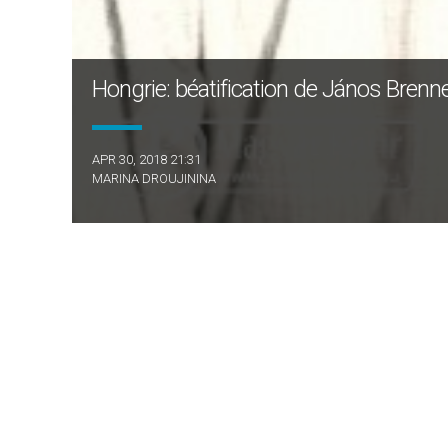
Hongrie: béatification de János Bren
APR 30, 2018 21:31
MARINA DROUJININA