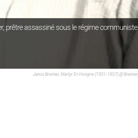
ner, prêtre assassiné sous le régime communiste
Janos Brenner, Martyr En Hongrie (1931-1957) @ Brenne