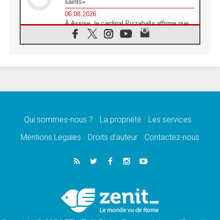
saints»
06.08.2026
À Assise, le cardinal Pizzaballa affirme que
«les chrétiens veulent la paix»
06.08.2026
Au Mexique, le cardinal Parolin invite à être
aux côtés des marginalisées
06.08.2026
À Assise, le Pape invite les jeunes à
«construire la civilisation de l'amour»
05.08.2026
La visite du Pape en Argentine portera «un
message de paix et de dignité humaine»
Qui sommes-nous ?
La propriété
Les services
05.08.2026
Mentions Legales
Droits d’auteur
Contactez-nous
«La visite du Pape en Uruguay renforcera
l'espérance» affirme Mgr Tróccoli
05.08.2026
Le nonce en Ukraine: «Il est inquiétant
d'entendre ceux qui bénissent la guerre»
05.08.2026
Léon XIV au Pérou, une lueur d'espoir pour
un peuple en quête de paix