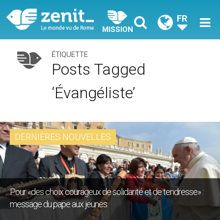
FR
MISSION
ÉTIQUETTE
Posts Tagged
‘évangéliste’
DERNIÈRES NOUVELLES
Pour «des choix courageux de solidarité et de tendresse» :
message du pape aux jeunes