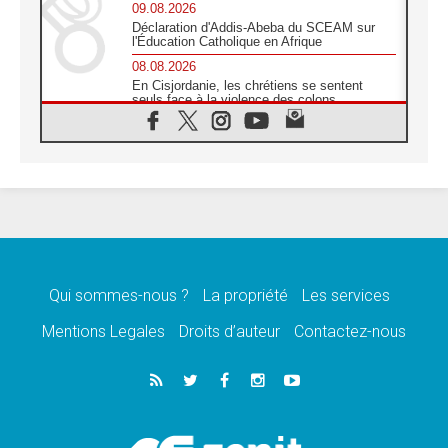
09.08.2026
Déclaration d'Addis-Abeba du SCEAM sur
l'Éducation Catholique en Afrique
08.08.2026
En Cisjordanie, les chrétiens se sentent
seuls face à la violence des colons
08.08.2026
Léon XIV au sanctuaire de Notre Dame du
Bon Conseil à Genazzano en septembre
08.08.2026
Léon XIV: Sainte Agathe aide à contempler
la victoire de l'amour sur la mort
08.08.2026
«Relancer l'empathie», le projet Triennal d'art
des Universités catholiques
Qui sommes-nous ?
La propriété
Les services
08.08.2026
Signis 2026, donner la parole aux religieuses
Mentions Legales
Droits d’auteur
Contactez-nous
catholiques
08.08.2026
Au Bangladesh, l'Église accompagne les
Dalits sur le chemin de la dignité
07.08.2026
Philippines: le vicariat apostolique de
Calapan devient un diocèse