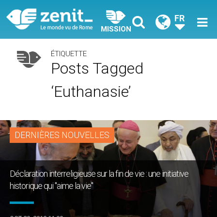
FR
MISSION
ÉTIQUETTE
Posts Tagged
‘euthanasie’
DERNIÈRES NOUVELLES
Déclaration interreligieuse sur la fin de vie : une initiative
historique qui "aime la vie"