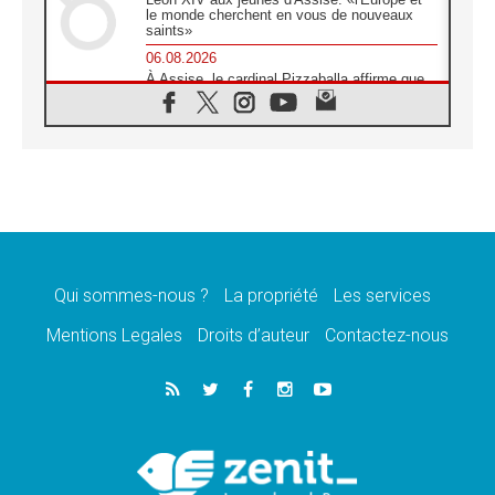
le monde cherchent en vous de nouveaux
saints»
06.08.2026
À Assise, le cardinal Pizzaballa affirme que
«les chrétiens veulent la paix»
06.08.2026
Au Mexique, le cardinal Parolin invite à être
aux côtés des marginalisées
06.08.2026
À Assise, le Pape invite les jeunes à
«construire la civilisation de l'amour»
05.08.2026
La visite du Pape en Argentine portera «un
message de paix et de dignité humaine»
Qui sommes-nous ?
La propriété
Les services
05.08.2026
Mentions Legales
Droits d’auteur
Contactez-nous
«La visite du Pape en Uruguay renforcera
l'espérance» affirme Mgr Tróccoli
05.08.2026
Le nonce en Ukraine: «Il est inquiétant
d'entendre ceux qui bénissent la guerre»
05.08.2026
Léon XIV au Pérou, une lueur d'espoir pour
un peuple en quête de paix