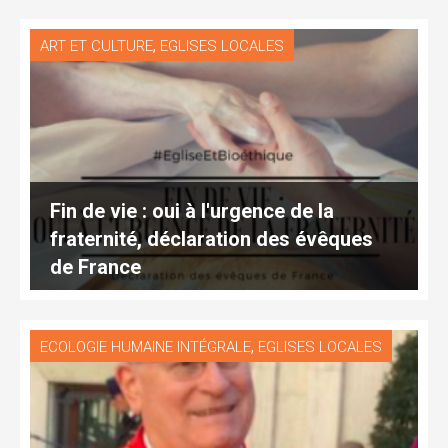
,
ART ET CULTURE
EGLISES LOCALES
Fin de vie : oui à l'urgence de la
fraternité, déclaration des évêques
de France
,
ECOLOGIE HUMAINE INTÉGRALE
EGLISES LOCALES