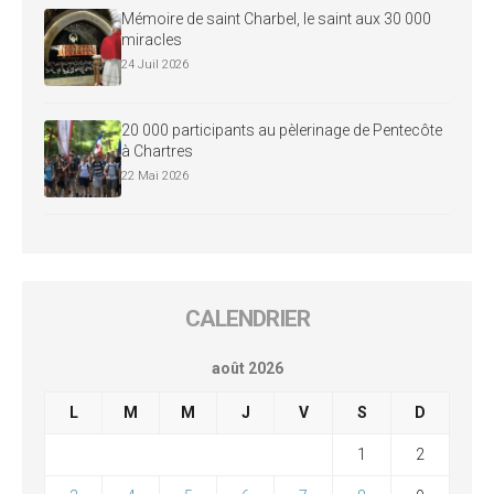
Mémoire de saint Charbel, le saint aux 30 000
miracles
24 Juil 2026
20 000 participants au pèlerinage de Pentecôte
à Chartres
22 Mai 2026
CALENDRIER
août 2026
L
M
M
J
V
S
D
1
2