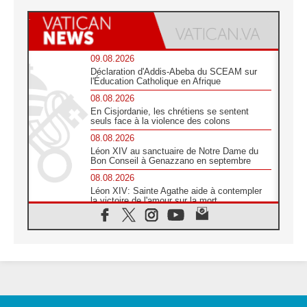
09.08.2026
Déclaration d'Addis-Abeba du SCEAM sur
l'Éducation Catholique en Afrique
08.08.2026
En Cisjordanie, les chrétiens se sentent
seuls face à la violence des colons
08.08.2026
Léon XIV au sanctuaire de Notre Dame du
Bon Conseil à Genazzano en septembre
08.08.2026
Léon XIV: Sainte Agathe aide à contempler
la victoire de l'amour sur la mort
08.08.2026
«Relancer l'empathie», le projet Triennal d'art
des Universités catholiques
08.08.2026
Signis 2026, donner la parole aux religieuses
catholiques
08.08.2026